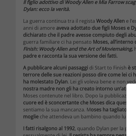
Il figlio adottivo di Woody Allen e Mia Farrow scag
Dylan: ecco la verità.
La guerra continua tra il regista
Woody Allen
e l’
anni di amore
aveva adottato due figli Moses e D
dichiarato che il padre avesse compiuto degli abus
guerra familiare ci ha pensato
Moses,
all’interno 
Finish: Woody Allen and the Art of Moviemaking,
padre e racconta la sua versione dei fatti.
A pubblicare alcuni passaggi
di Start to Finish
è s
terrore delle sue reazioni posso dire come lei ci ha
ha molestato Dylan
. Lei gli voleva bene e non ved
nostra madre non gli ha creato intorno un’atmosf
Moses contenute nel libro. Dopo la pubblicazione
cuore ed è sconcertante che Moses dica questo
sentiamo la sua mancanza. M
oses ha tagliato og
moglie
che attendeva un bambino quando lui se n
I fatti risalgono al 1992
, quando Dylan per la priva
sessualmente di lei.
Il regista ha sempre negato l