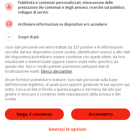
Pubblicità e contenuti personalizzati, misurazione delle
tan
che ha seguito il caso
ha deciso di concedere la
prestazioni dei contenuti e degli annunci, ricerche sul pubblico,
sviluppo di servizi
come: “Egocentrico, inaffidabile e insensibile”.
Archiviare informazioni su dispositivo e/o accedervi
Scopri di più
I tuoi dati personali verranno trattati da 327 partner e le informazioni
raccolte dal tuo dispositivo (come cookie, identificatori univoci e altri dati
del dispositivo) potrebbero essere condivise con questi ultimi, da loro
visualizzate e memorizzate oppure essere usate nello specifico da
questo sito. Noi e i nostri partner potremmo utilizzare dati di
localizzazione esatti.
Elenco dei partner
.
Alcuni fornitori potrebbero trattare i tuoi dati personali sulla base
dell'interesse legittimo, al quale puoi opporti gestendo le tue opzioni qui
sotto. Cerca un link in fondo a questa pagina o nel menu del sito per
gestire o revocare il consenso nelle impostazioni della privacy e dei
cookie.
Nega il consenso
Acconsento
Gestisci le opzioni