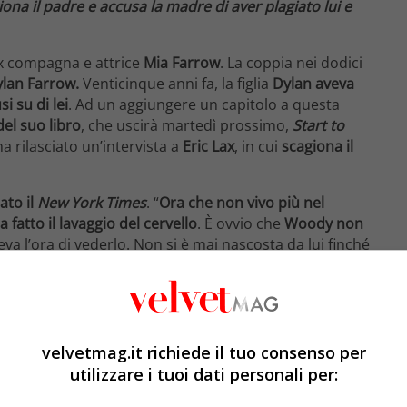
iona il padre e accusa la madre di aver plagiato lui e
ex compagna e attrice
Mia Farrow
. La coppia nei dodici
ylan Farrow.
Venticinque anni fa, la figlia
Dylan aveva
i su di lei
. Ad un aggiungere un capitolo a questa
del suo libro
, che uscirà martedì prossimo,
Start to
ha rilasciato un’intervista a
Eric Lax
, in cui
scagiona il
tato il
New York Times
. “
Ora che non vivo più nel
 fatto il lavaggio del cervello
. È ovvio che
Woody non
eva l’ora di vederlo. Non si è mai nascosta da lui finché
era di paura e di odio
“, queste alcune delle parole di
 di questo stralcio,
la Farrow ha replicato:
“
Spezza il
 magari per compiacere Woody.
Tutti noi lo amiamo e
ni rapporto con la sua famiglia, compresa la sua ex
e è andato”.
velvetmag.it richiede il tuo consenso per
utilizzare i tuoi dati personali per:
 volta ha accusato il padre di aver abusato
e accuse
della figlia. Anche se dai racconti della ragazza