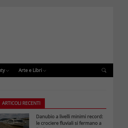
uty
Arte e Libri
ARTICOLI RECENTI
Danubio a livelli minimi record:
le crociere fluviali si fermano a