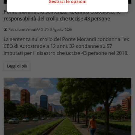
Gestisci le opzioni
Ponte Morandi, la sentenza: 12 anni a Castellucci, le
responsabilità del crollo che uccise 43 persone
Redazione VelvetMAG
3 Agosto 2026
La sentenza sul crollo del Ponte Morandi condanna l'ex
CEO di Autostrade a 12 anni. 32 condanne su 57
imputati per il disastro che uccise 43 persone nel 2018.
Leggi di più