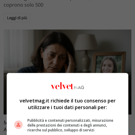
coprono solo 500
Leggi di più
velvetmag.it richiede il tuo consenso per
Lifestyle
utilizzare i tuoi dati personali per:
Pubblicità e contenuti personalizzati, misurazione
Marina Cavalli (Un Posto al Sole): il racconto sulla figlia
delle prestazioni dei contenuti e degli annunci,
Arianna e il dolore della leucemia
ricerche sul pubblico, sviluppo di servizi