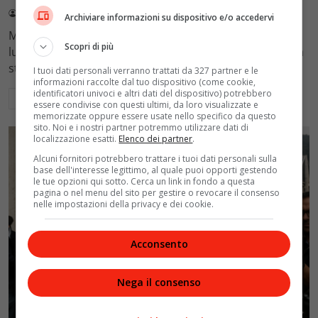
Redazione VelvetMAG
3 Agosto 2026
Archiviare informazioni su dispositivo e/o accedervi
Marina Cavalli, attrice di Un Posto al Sole, racconta il
Scopri di più
lutto della figlia Arianna morta di leucemia a 21 anni. La
storia di dolore, fede e continuità della vita.
I tuoi dati personali verranno trattati da 327 partner e le
informazioni raccolte dal tuo dispositivo (come cookie,
identificatori univoci e altri dati del dispositivo) potrebbero
Leggi di più
essere condivise con questi ultimi, da loro visualizzate e
memorizzate oppure essere usate nello specifico da questo
sito. Noi e i nostri partner potremmo utilizzare dati di
localizzazione esatti.
Elenco dei partner
.
Alcuni fornitori potrebbero trattare i tuoi dati personali sulla
base dell'interesse legittimo, al quale puoi opporti gestendo
le tue opzioni qui sotto. Cerca un link in fondo a questa
pagina o nel menu del sito per gestire o revocare il consenso
nelle impostazioni della privacy e dei cookie.
Acconsento
Nega il consenso
News