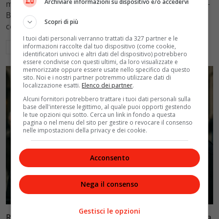
Archiviare informazioni su dispositivo e/o accedervi
mantenimento figli a 10.900 euro mensili nel caso Totti-
Blasi, respingendo la richiesta di 20mila euro della
Scopri di più
conduttrice.
I tuoi dati personali verranno trattati da 327 partner e le
informazioni raccolte dal tuo dispositivo (come cookie,
Leggi di più
identificatori univoci e altri dati del dispositivo) potrebbero
essere condivise con questi ultimi, da loro visualizzate e
memorizzate oppure essere usate nello specifico da questo
sito. Noi e i nostri partner potremmo utilizzare dati di
localizzazione esatti.
Elenco dei partner
.
Alcuni fornitori potrebbero trattare i tuoi dati personali sulla
base dell'interesse legittimo, al quale puoi opporti gestendo
le tue opzioni qui sotto. Cerca un link in fondo a questa
pagina o nel menu del sito per gestire o revocare il consenso
nelle impostazioni della privacy e dei cookie.
Acconsento
Nega il consenso
Politica
Gestisci le opzioni
Riconoscimento facciale, il governo accelera i poteri alla