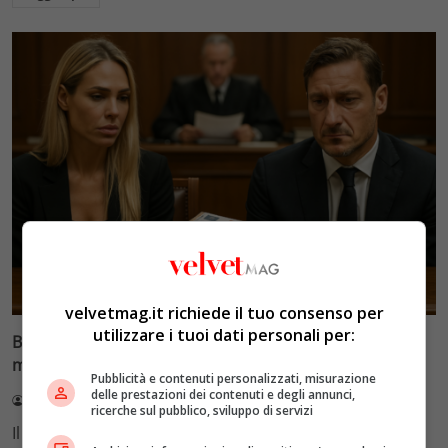
Glamour & Gossip
velvetmag.it richiede il tuo consenso per
utilizzare i tuoi dati personali per:
Blasi vs Totti: il giudice riduce l’assegno di
mantenimento a 10.900 euro
Pubblicità e contenuti personalizzati, misurazione
delle prestazioni dei contenuti e degli annunci,
Redazione VelvetMAG
4 Agosto 2026
ricerche sul pubblico, sviluppo di servizi
Il Tribunale di Roma ha fissato l'assegno di