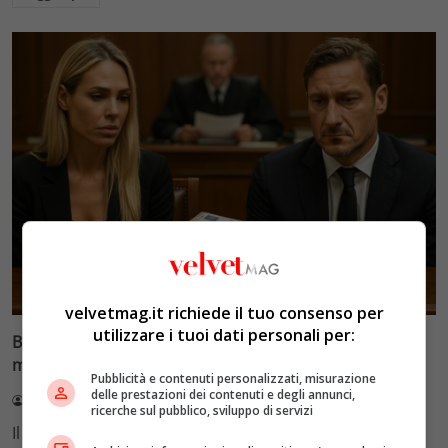
Glamour & Gossip
velvetmag.it richiede il tuo consenso per
utilizzare i tuoi dati personali per:
Blasi vs Totti: il giudice riduce l’assegno di
mantenimento a 10.900 euro
Pubblicità e contenuti personalizzati, misurazione
delle prestazioni dei contenuti e degli annunci,
Redazione VelvetMAG
4 Agosto 2026
ricerche sul pubblico, sviluppo di servizi
Il Tribunale di Roma ha fissato l'assegno di