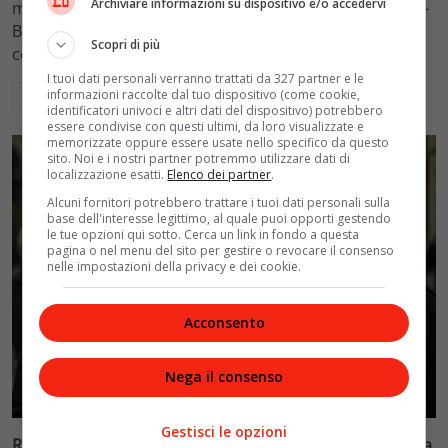
Archiviare informazioni su dispositivo e/o accedervi
mantenimento figli a 10.900 euro mensili nel caso Totti-
Blasi, respingendo la richiesta di 20mila euro della
Scopri di più
conduttrice.
I tuoi dati personali verranno trattati da 327 partner e le
informazioni raccolte dal tuo dispositivo (come cookie,
Leggi di più
identificatori univoci e altri dati del dispositivo) potrebbero
essere condivise con questi ultimi, da loro visualizzate e
memorizzate oppure essere usate nello specifico da questo
sito. Noi e i nostri partner potremmo utilizzare dati di
localizzazione esatti.
Elenco dei partner
.
Alcuni fornitori potrebbero trattare i tuoi dati personali sulla
base dell'interesse legittimo, al quale puoi opporti gestendo
le tue opzioni qui sotto. Cerca un link in fondo a questa
pagina o nel menu del sito per gestire o revocare il consenso
nelle impostazioni della privacy e dei cookie.
Acconsento
Nega il consenso
Politica
Gestisci le opzioni
Riconoscimento facciale, il governo accelera i poteri alla