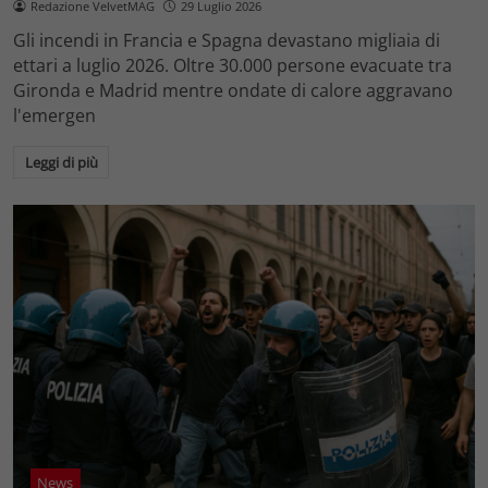
Redazione VelvetMAG
29 Luglio 2026
Gli incendi in Francia e Spagna devastano migliaia di
ettari a luglio 2026. Oltre 30.000 persone evacuate tra
Gironda e Madrid mentre ondate di calore aggravano
l'emergen
Leggi di più
News