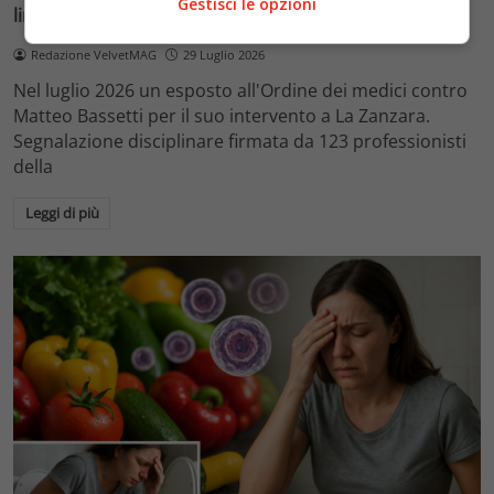
Gestisci le opzioni
linguaggio a La Zanzara
Redazione VelvetMAG
29 Luglio 2026
Nel luglio 2026 un esposto all'Ordine dei medici contro
Matteo Bassetti per il suo intervento a La Zanzara.
Segnalazione disciplinare firmata da 123 professionisti
della
Leggi di più