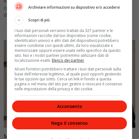
Il governo stanzia 100 milioni per completare l'ex Ilva
cessione. Analizziamo il decreto Giorgetti e il futuro
Archiviare informazioni su dispositivo e/o accedervi
dello stabilimento di Taranto.
Scopri di più
Leggi di più
I tuoi dati personali verranno trattati da 327 partner e le
informazioni raccolte dal tuo dispositivo (come cookie,
identificatori univoci e altri dati del dispositivo) potrebbero
essere condivise con questi ultimi, da loro visualizzate e
memorizzate oppure essere usate nello specifico da questo
sito. Noi e i nostri partner potremmo utilizzare dati di
localizzazione esatti.
Elenco dei partner
.
Alcuni fornitori potrebbero trattare i tuoi dati personali sulla
base dell'interesse legittimo, al quale puoi opporti gestendo
le tue opzioni qui sotto. Cerca un link in fondo a questa
pagina o nel menu del sito per gestire o revocare il consenso
nelle impostazioni della privacy e dei cookie.
Acconsento
News
Nega il consenso
Matteo Bassetti all’Ordine dei medici: l’esposto per il