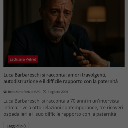
Esclusiva Velvet
Luca Barbareschi si racconta: amori travolgenti,
autodistruzione e il difficile rapporto con la paternità
Redazione VelvetMAG
4 Agosto 2026
Luca Barbareschi si racconta a 70 anni in un'intervista
intima: rivela otto relazioni contemporanee, tre ricoveri
ospedalieri e il suo difficile rapporto con la paternità
Leggi di più