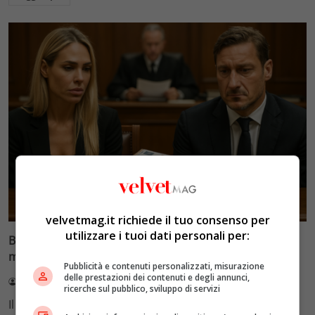
Glamour & Gossip
velvetmag.it richiede il tuo consenso per
utilizzare i tuoi dati personali per:
Blasi vs Totti: il giudice riduce l’assegno di
mantenimento a 10.900 euro
Pubblicità e contenuti personalizzati, misurazione
delle prestazioni dei contenuti e degli annunci,
Redazione VelvetMAG
4 Agosto 2026
ricerche sul pubblico, sviluppo di servizi
Il Tribunale di Roma ha fissato l'assegno di