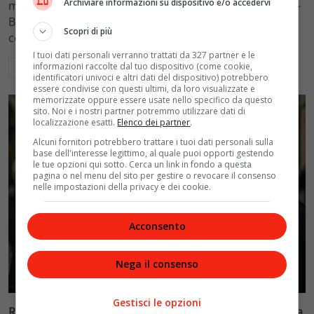
Archiviare informazioni su dispositivo e/o accedervi
mantenimento figli a 10.900 euro mensili nel caso Totti-
Blasi, respingendo la richiesta di 20mila euro della
Scopri di più
conduttrice.
I tuoi dati personali verranno trattati da 327 partner e le
informazioni raccolte dal tuo dispositivo (come cookie,
Leggi di più
identificatori univoci e altri dati del dispositivo) potrebbero
essere condivise con questi ultimi, da loro visualizzate e
memorizzate oppure essere usate nello specifico da questo
sito. Noi e i nostri partner potremmo utilizzare dati di
localizzazione esatti.
Elenco dei partner
.
Alcuni fornitori potrebbero trattare i tuoi dati personali sulla
base dell'interesse legittimo, al quale puoi opporti gestendo
le tue opzioni qui sotto. Cerca un link in fondo a questa
pagina o nel menu del sito per gestire o revocare il consenso
nelle impostazioni della privacy e dei cookie.
Acconsento
Nega il consenso
Politica
Gestisci le opzioni
Riconoscimento facciale, il governo accelera i poteri alla