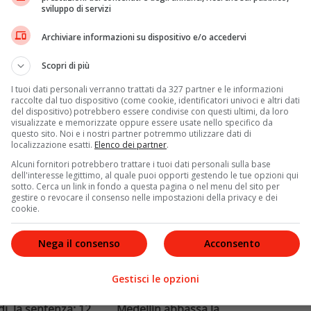
Redazione VelvetMAG
3 Agosto 2026
sviluppo di servizi
i Milano ordina la
ell'area a caldo
Il Parlamento approva la
Archiviare informazioni su dispositivo e/o accedervi
aranto per 2.000
detenzione domiciliare per
o rilevati.
tossicodipendenti in carcere. La
Scopri di più
rica su rischi
norma del ministro Nordio
I tuoi dati personali verranno trattati da 327 partner e le informazioni
mentati.
riguarda circa 10mila persone,
raccolte dal tuo dispositivo (come cookie, identificatori univoci e altri dati
ma i fondi coprono solo 500
del dispositivo) potrebbero essere condivise con questi ultimi, da loro
visualizzate e memorizzate oppure essere usate nello specifico da
questo sito. Noi e i nostri partner potremmo utilizzare dati di
Leggi di più
localizzazione esatti.
Elenco dei partner
.
Alcuni fornitori potrebbero trattare i tuoi dati personali sulla base
dell'interesse legittimo, al quale puoi opporti gestendo le tue opzioni qui
sotto. Cerca un link in fondo a questa pagina o nel menu del sito per
gestire o revocare il consenso nelle impostazioni della privacy e dei
cookie.
Nega il consenso
Acconsento
Lifestyle
Gestisci le opzioni
, la sentenza: 12
Medellín abbassa la