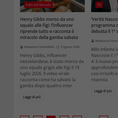
Fatti dal Mondo
TV
Henry Gibbs morso da uno
‘Verità Nascos
squalo alle Figi: l’influencer
programma di
riprende tutto e racconta il
debutta il 1°
miracolo della gamba salvata
Redazione Velv
Redazione VelvetMAG
2 Agosto 2026
Milo Infante l
Henry Gibbs, influencer
Nascoste il 1
neozelandese, è stato morso da
4: il nuovo 
uno squalo grigio alle Figi il 19
approfondime
luglio 2026. Il video virale
casi irrisolti
racconta come ha salvato la
risposta.
gamba dopo quattro inter
Leggi di più
Leggi di più