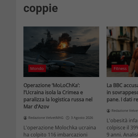
coppie
Mondo
Fitness
Operazione ‘MoLoChKa’:
La BBC accusa
l’Ucraina isola la Crimea e
in sovrappeso
paralizza la logistica russa nel
pane. I dati re
Mar d’Azov
Redazione Velv
Redazione VelvetMAG
3 Agosto 2026
L'obesità infan
L'operazione Molochka ucraina
colpisce il 39
ha colpito 116 imbarcazioni
9 anni. Analisi