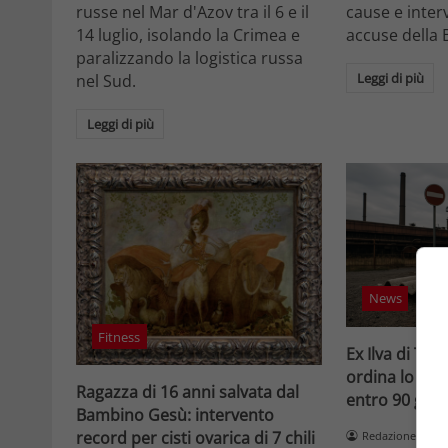
russe nel Mar d'Azov tra il 6 e il
cause e interv
14 luglio, isolando la Crimea e
accuse della 
paralizzando la logistica russa
Leggi di più
nel Sud.
Leggi di più
News
Fitness
Ex Ilva di Tara
ordina lo stop
Ragazza di 16 anni salvata dal
entro 90 gior
Bambino Gesù: intervento
record per cisti ovarica di 7 chili
Redazione Velv