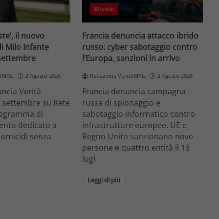
Mondo
te’, il nuovo
Francia denuncia attacco ibrido
 Milo Infante
russo: cyber sabotaggio contro
 settembre
l’Europa, sanzioni in arrivo
etMAG
2 Agosto 2026
Redazione VelvetMAG
2 Agosto 2026
ancia Verità
Francia denuncia campagna
° settembre su Rete
russa di spionaggio e
programma di
sabotaggio informatico contro
nto dedicato a
infrastrutture europee. UE e
 e omicidi senza
Regno Unito sanzionano nove
persone e quattro entità il 13
lugl
Leggi di più