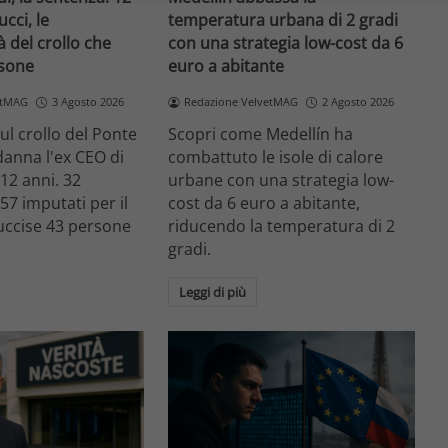
ucci, le
temperatura urbana di 2 gradi
à del crollo che
con una strategia low-cost da 6
rsone
euro a abitante
etMAG
3 Agosto 2026
Redazione VelvetMAG
2 Agosto 2026
ul crollo del Ponte
Scopri come Medellín ha
anna l'ex CEO di
combattuto le isole di calore
12 anni. 32
urbane con una strategia low-
7 imputati per il
cost da 6 euro a abitante,
uccise 43 persone
riducendo la temperatura di 2
gradi.
Leggi di più