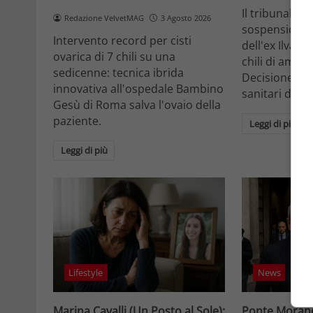
Il tribunale d
Redazione VelvetMAG
3 Agosto 2026
sospensione d
Intervento record per cisti
dell'ex Ilva T
ovarica di 7 chili su una
chili di amiant
sedicenne: tecnica ibrida
Decisione sto
innovativa all'ospedale Bambino
sanitari docu
Gesù di Roma salva l'ovaio della
paziente.
Leggi di più
Leggi di più
Lifestyle
News
Marina Cavalli (Un Posto al Sole):
Ponte Morandi