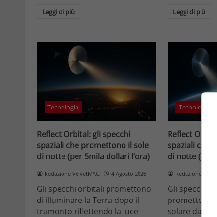
Leggi di più
Leggi di più
Tecnologia
Tecnologia
Reflect Orbital: gli specchi
Reflect Orbita
spaziali che promettono il sole
spaziali che 
di notte (per 5mila dollari l’ora)
di notte (per 
Redazione VelvetMAG
4 Agosto 2026
Redazione Velv
Gli specchi orbitali promettono
Gli specchi or
di illuminare la Terra dopo il
promettono di
tramonto riflettendo la luce
solare dallo 