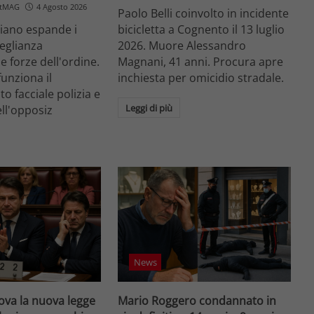
etMAG
4 Agosto 2026
Paolo Belli coinvolto in incidente
aliano espande i
bicicletta a Cognento il 13 luglio
veglianza
2026. Muore Alessandro
e forze dell'ordine.
Magnani, 41 anni. Procura apre
unziona il
inchiesta per omicidio stradale.
o facciale polizia e
Leggi di più
ell'opposiz
News
va la nuova legge
Mario Roggero condannato in