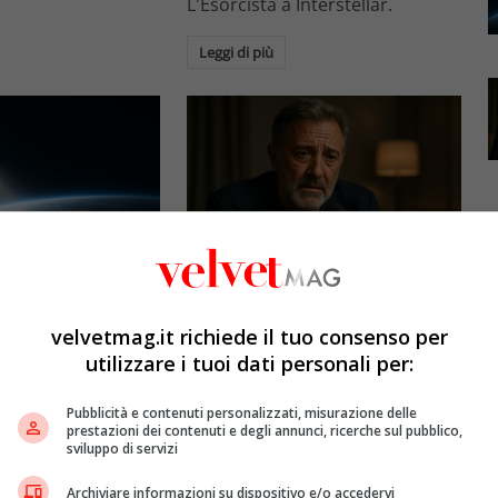
L'Esorcista a Interstellar.
Leggi di più
Esclusiva Velvet
l: gli specchi
Luca Barbareschi si racconta:
promettono il sole
amori travolgenti,
velvetmag.it richiede il tuo consenso per
5mila dollari l’ora)
autodistruzione e il difficile
utilizzare i tuoi dati personali per:
rapporto con la paternità
etMAG
4 Agosto 2026
Pubblicità e contenuti personalizzati, misurazione delle
Redazione VelvetMAG
4 Agosto 2026
prestazioni dei contenuti e degli annunci, ricerche sul pubblico,
bitali spaziali
sviluppo di servizi
 riflettere la luce
Luca Barbareschi si racconta a
spazio per
70 anni in un'intervista intima:
Archiviare informazioni su dispositivo e/o accedervi