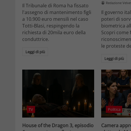
Redazione Velv
Il Tribunale di Roma ha fissato
l'assegno di mantenimento figli
Il governo it
a 10.900 euro mensili nel caso
poteri di sor
Totti-Blasi, respingendo la
biometrica all
richiesta di 20mila euro della
Scopri come f
conduttrice.
riconosciment
le proteste d
Leggi di più
Leggi di più
TV
Politica
House of the Dragon 3, episodio
Camera appro