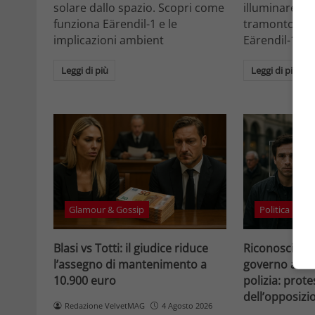
solare dallo spazio. Scopri come
illuminare la 
funziona Eärendil-1 e le
tramonto. Sc
implicazioni ambient
Eärendil-1 e l
Leggi di più
Leggi di più
Glamour & Gossip
Politica
Blasi vs Totti: il giudice riduce
Riconosciment
l’assegno di mantenimento a
governo accele
10.900 euro
polizia: prote
dell’opposizi
Redazione VelvetMAG
4 Agosto 2026