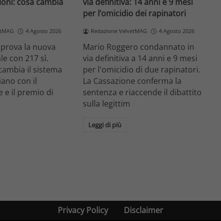
loni: cosa cambia
via definitiva: 14 anni e 9 mesi
per l’omicidio dei rapinatori
etMAG
4 Agosto 2026
Redazione VelvetMAG
4 Agosto 2026
prova la nuova
Mario Roggero condannato in
le con 217 sì.
via definitiva a 14 anni e 9 mesi
cambia il sistema
per l'omicidio di due rapinatori.
liano con il
La Cassazione conferma la
 e il premio di
sentenza e riaccende il dibattito
.
sulla legittim
Leggi di più
Privacy Policy
Disclaimer