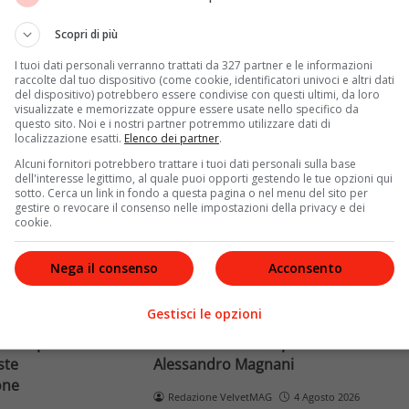
Terra dopo il
rivela otto relazioni
opri come funziona
contemporanee, tre ricoveri
Scopri di più
e implicaz
ospedalieri e il suo difficile
I tuoi dati personali verranno trattati da 327 partner e le informazioni
rapporto con la paternità
raccolte dal tuo dispositivo (come cookie, identificatori univoci e altri dati
del dispositivo) potrebbero essere condivise con questi ultimi, da loro
visualizzate e memorizzate oppure essere usate nello specifico da
Leggi di più
questo sito. Noi e i nostri partner potremmo utilizzare dati di
localizzazione esatti.
Elenco dei partner
.
Alcuni fornitori potrebbero trattare i tuoi dati personali sulla base
dell'interesse legittimo, al quale puoi opporti gestendo le tue opzioni qui
sotto. Cerca un link in fondo a questa pagina o nel menu del sito per
gestire o revocare il consenso nelle impostazioni della privacy e dei
cookie.
Nega il consenso
Acconsento
News
Gestisci le opzioni
o facciale, il
Paolo Belli, tragico incidente in
ra i poteri alla
bicicletta: morto il pedone
ste
Alessandro Magnani
one
Redazione VelvetMAG
4 Agosto 2026