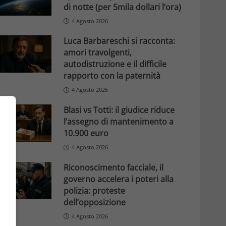
di notte (per 5mila dollari l’ora)
4 Agosto 2026
Luca Barbareschi si racconta:
amori travolgenti,
autodistruzione e il difficile
rapporto con la paternità
4 Agosto 2026
Blasi vs Totti: il giudice riduce
l’assegno di mantenimento a
10.900 euro
4 Agosto 2026
Riconoscimento facciale, il
governo accelera i poteri alla
polizia: proteste
dell’opposizione
4 Agosto 2026