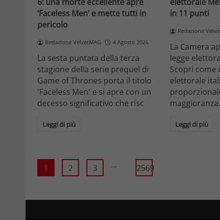
6: una morte eccellente apre
elettorale Me
‘Faceless Men’ e mette tutti in
in 11 punti
pericolo
Redazione Velv
Redazione VelvetMAG
4 Agosto 2026
La Camera ap
La sesta puntata della terza
legge elettora
stagione della serie prequel di
Scopri come 
Game of Thrones porta il titolo
elettorale ita
'Faceless Men' e si apre con un
proporzionale
decesso significativo che risc
maggioranza
Leggi di più
Leggi di più
...
1
2
3
2569