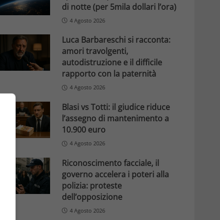
di notte (per 5mila dollari l’ora)
4 Agosto 2026
Luca Barbareschi si racconta:
amori travolgenti,
autodistruzione e il difficile
rapporto con la paternità
4 Agosto 2026
Blasi vs Totti: il giudice riduce
l’assegno di mantenimento a
10.900 euro
4 Agosto 2026
Riconoscimento facciale, il
governo accelera i poteri alla
polizia: proteste
dell’opposizione
4 Agosto 2026