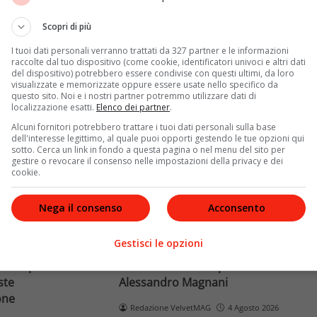
Terra dopo il
rivela otto relazioni
opri come funziona
contemporanee, tre ricoveri
Scopri di più
e implicaz
ospedalieri e il suo difficile
I tuoi dati personali verranno trattati da 327 partner e le informazioni
rapporto con la paternità
raccolte dal tuo dispositivo (come cookie, identificatori univoci e altri dati
del dispositivo) potrebbero essere condivise con questi ultimi, da loro
visualizzate e memorizzate oppure essere usate nello specifico da
Leggi di più
questo sito. Noi e i nostri partner potremmo utilizzare dati di
localizzazione esatti.
Elenco dei partner
.
Alcuni fornitori potrebbero trattare i tuoi dati personali sulla base
dell'interesse legittimo, al quale puoi opporti gestendo le tue opzioni qui
sotto. Cerca un link in fondo a questa pagina o nel menu del sito per
gestire o revocare il consenso nelle impostazioni della privacy e dei
cookie.
Nega il consenso
Acconsento
News
Gestisci le opzioni
o facciale, il
Paolo Belli, tragico incidente in
ra i poteri alla
bicicletta: morto il pedone
ste
Alessandro Magnani
one
Redazione VelvetMAG
4 Agosto 2026