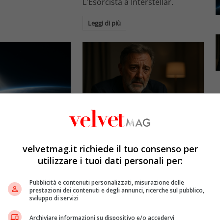
L'Esorcista a Interstellar.
Leggi di più
Esclusiva Velvet
l: gli specchi
Luca Barbareschi si racconta:
promettono il sole
amori travolgenti,
velvetmag.it richiede il tuo consenso per
5mila dollari l’ora)
autodistruzione e il difficile
utilizzare i tuoi dati personali per:
rapporto con la paternità
etMAG
4 Agosto 2026
Pubblicità e contenuti personalizzati, misurazione delle
Redazione VelvetMAG
4 Agosto 2026
prestazioni dei contenuti e degli annunci, ricerche sul pubblico,
bitali spaziali
sviluppo di servizi
 riflettere la luce
Luca Barbareschi si racconta a
spazio per
70 anni in un'intervista intima:
Archiviare informazioni su dispositivo e/o accedervi