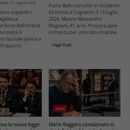
etMAG
4 Agosto 2026
Paolo Belli coinvolto in incidente
aliano espande i
bicicletta a Cognento il 13 luglio
veglianza
2026. Muore Alessandro
e forze dell'ordine.
Magnani, 41 anni. Procura apre
unziona il
inchiesta per omicidio stradale.
o facciale polizia e
Leggi di più
ell'opposiz
News
va la nuova legge
Mario Roggero condannato in