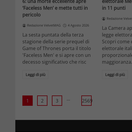
6: una morte eccellente apre
elettorale Me
‘Faceless Men’ e mette tutti in
in 11 punti
pericolo
Redazione Velv
Redazione VelvetMAG
4 Agosto 2026
La Camera ap
La sesta puntata della terza
legge elettora
stagione della serie prequel di
Scopri come 
Game of Thrones porta il titolo
elettorale ita
'Faceless Men' e si apre con un
proporzionale
decesso significativo che risc
maggioranza
Leggi di più
Leggi di più
...
1
2
3
2569