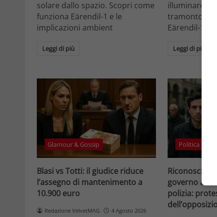
solare dallo spazio. Scopri come
illuminare la 
funziona Eärendil-1 e le
tramonto. Sc
implicazioni ambient
Eärendil-1 e l
Leggi di più
Leggi di più
Glamour & Gossip
Politica
Blasi vs Totti: il giudice riduce
Riconosciment
l’assegno di mantenimento a
governo accele
10.900 euro
polizia: prote
dell’opposizi
Redazione VelvetMAG
4 Agosto 2026