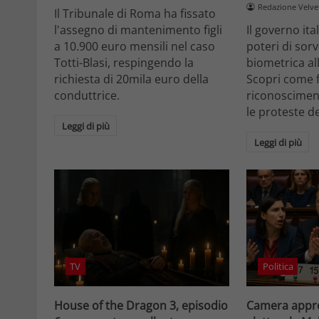
Redazione Velv
Il Tribunale di Roma ha fissato
l'assegno di mantenimento figli
Il governo it
a 10.900 euro mensili nel caso
poteri di sor
Totti-Blasi, respingendo la
biometrica all
richiesta di 20mila euro della
Scopri come f
conduttrice.
riconosciment
le proteste d
Leggi di più
Leggi di più
TV
Politica
House of the Dragon 3, episodio
Camera appro