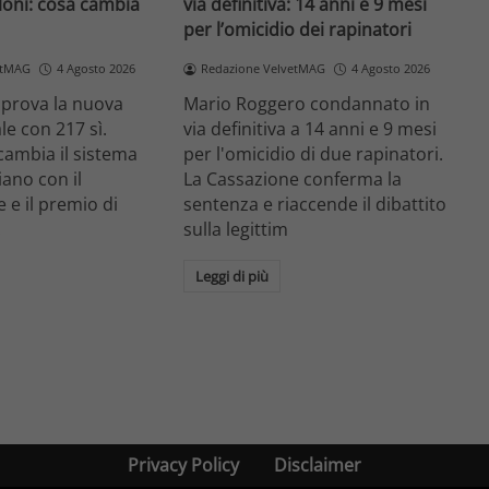
loni: cosa cambia
via definitiva: 14 anni e 9 mesi
per l’omicidio dei rapinatori
etMAG
4 Agosto 2026
Redazione VelvetMAG
4 Agosto 2026
prova la nuova
Mario Roggero condannato in
le con 217 sì.
via definitiva a 14 anni e 9 mesi
cambia il sistema
per l'omicidio di due rapinatori.
liano con il
La Cassazione conferma la
 e il premio di
sentenza e riaccende il dibattito
.
sulla legittim
Leggi di più
Privacy Policy
Disclaimer