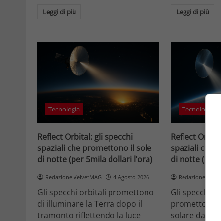
Leggi di più
Leggi di più
Tecnologia
Tecnologia
Reflect Orbital: gli specchi
Reflect Orbita
spaziali che promettono il sole
spaziali che 
di notte (per 5mila dollari l’ora)
di notte (per 
Redazione VelvetMAG
4 Agosto 2026
Redazione Velv
Gli specchi orbitali promettono
Gli specchi or
di illuminare la Terra dopo il
promettono di
tramonto riflettendo la luce
solare dallo 