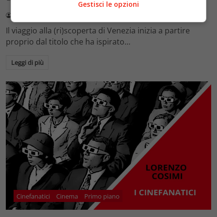
Gestisci le opzioni
Lorenzo Cosimi
1 Settembre 2021
Il viaggio alla (ri)scoperta di Venezia inizia a partire
proprio dal titolo che ha ispirato…
Leggi di più
Cinefanatici
Cinema
Primo piano