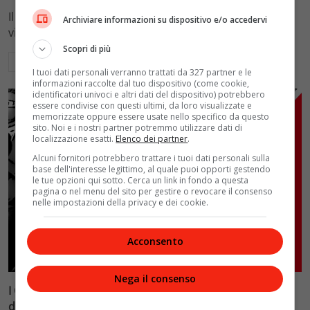
Il viaggio di VelvetMAG alla scoperta dei film che hanno
Archiviare informazioni su dispositivo e/o accedervi
vinto la Mostra d'Arte Cinematografica…
Scopri di più
Leggi di più
I tuoi dati personali verranno trattati da 327 partner e le
informazioni raccolte dal tuo dispositivo (come cookie,
identificatori univoci e altri dati del dispositivo) potrebbero
essere condivise con questi ultimi, da loro visualizzate e
memorizzate oppure essere usate nello specifico da questo
sito. Noi e i nostri partner potremmo utilizzare dati di
localizzazione esatti.
Elenco dei partner
.
Alcuni fornitori potrebbero trattare i tuoi dati personali sulla
base dell'interesse legittimo, al quale puoi opporti gestendo
le tue opzioni qui sotto. Cerca un link in fondo a questa
pagina o nel menu del sito per gestire o revocare il consenso
nelle impostazioni della privacy e dei cookie.
Acconsento
Cinefanatici
Cinema
Nega il consenso
I Cinefanatici – ‘La forma dell’acqua’ è la (nuova) Forma
del Cinema