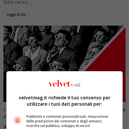
fatta carico…
Leggi di più
Cinefanatici
Cinema
velvetmag.it richiede il tuo consenso per
utilizzare i tuoi dati personali per:
I Cinefanatici – Così ridevano: quando la discriminazione
ci riguarda da vicino
Pubblicità e contenuti personalizzati, misurazione
delle prestazioni dei contenuti e degli annunci,
ricerche sul pubblico, sviluppo di servizi
Lorenzo Cosimi
2 Settembre 2021