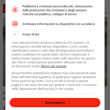
Pubblicità e contenuti personalizzati, misurazione
ARTICOLI CORRELATI
delle prestazioni dei contenuti e degli annunci,
ricerche sul pubblico, sviluppo di servizi
Archiviare informazioni su dispositivo e/o accedervi
Scopri di più
I tuoi dati personali verranno trattati da 327 partner e le
informazioni raccolte dal tuo dispositivo (come cookie,
identificatori univoci e altri dati del dispositivo) potrebbero
essere condivise con questi ultimi, da loro visualizzate e
memorizzate oppure essere usate nello specifico da questo
sito. Noi e i nostri partner potremmo utilizzare dati di
localizzazione esatti.
Elenco dei partner
.
Alcuni fornitori potrebbero trattare i tuoi dati personali sulla
base dell'interesse legittimo, al quale puoi opporti gestendo
le tue opzioni qui sotto. Cerca un link in fondo a questa
pagina o nel menu del sito per gestire o revocare il consenso
nelle impostazioni della privacy e dei cookie.
Ellen Burstyn riceve il Leone d’Oro alla carriera alla
Mostra di Venezia 2026
Acconsento
Redazione VelvetMAG
4 Agosto 2026