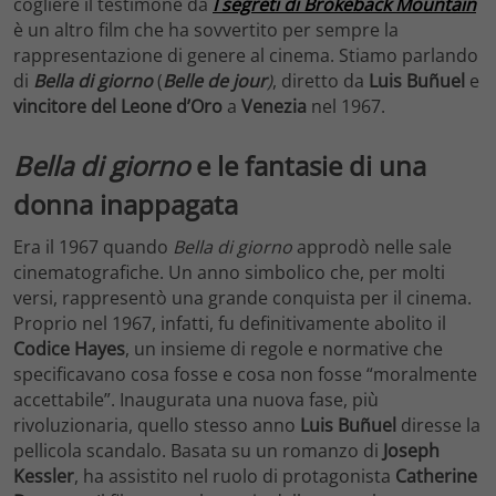
cogliere il testimone da
I segreti di Brokeback Mountain
è un altro film che ha sovvertito per sempre la
rappresentazione di genere al cinema. Stiamo parlando
di
Bella di giorno
(
Belle de jour
)
, diretto da
Luis Buñuel
e
vincitore del Leone d’Oro
a
Venezia
nel 1967.
Bella di giorno
e le fantasie di una
donna inappagata
Era il 1967 quando
Bella di giorno
approdò nelle sale
cinematografiche. Un anno simbolico che, per molti
versi, rappresentò una grande conquista per il cinema.
Proprio nel 1967, infatti, fu definitivamente abolito il
Codice Hayes
, un insieme di regole e normative che
specificavano cosa fosse e cosa non fosse “moralmente
accettabile”. Inaugurata una nuova fase, più
rivoluzionaria, quello stesso anno
Luis Buñuel
diresse la
pellicola scandalo. Basata su un romanzo di
Joseph
Kessler
, ha assistito nel ruolo di protagonista
Catherine