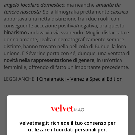
angelo focolare domestico
, ma neanche
amante da
tenere nascosta
. Se la filmografia prettamente
classica
apportava una netta distinzione tra i due ruoli, con
conseguente accezione positiva/negativa, ora questo
binarismo
andava via via svanendo. Moglie distaccata e
donna amante, realtà cinematograficamente sempre
distinte, hanno trovato nella pellicola di Buñuel la loro
unione. E Séverine porta con sé, dunque, una ventata di
novità nella rappresentazione di
genere
, in un’ottica
femminile, offrendo di fatto un importante precedente.
LEGGI ANCHE:
I Cinefanatici – Venezia Special Edition
velvetmag.it richiede il tuo consenso per
utilizzare i tuoi dati personali per: