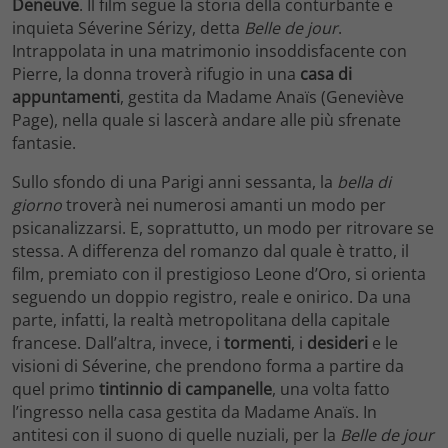
Deneuve
. Il film segue la storia della conturbante e
inquieta Séverine Sérizy, detta
Belle de jour
.
Intrappolata in una matrimonio insoddisfacente con
Pierre, la donna troverà rifugio in una
casa di
appuntamenti
, gestita da Madame Anaïs (Geneviève
Page), nella quale si lascerà andare alle più sfrenate
fantasie.
Sullo sfondo di una Parigi anni sessanta, la
bella di
giorno
troverà nei numerosi amanti un modo per
psicanalizzarsi. E, soprattutto, un modo per ritrovare se
stessa. A differenza del romanzo dal quale è tratto, il
film, premiato con il prestigioso Leone d’Oro, si orienta
seguendo un doppio registro, reale e onirico. Da una
parte, infatti, la realtà metropolitana della capitale
francese. Dall’altra, invece, i
tormenti
, i
desideri
e le
visioni di Séverine, che prendono forma a partire da
quel primo
tintinnio di campanelle
, una volta fatto
l’ingresso nella casa gestita da Madame Anaïs. In
antitesi con il suono di quelle nuziali, per la
Belle de jour