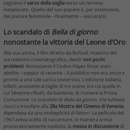
segnano il
varco della soglia
verso un terreno
inesplorato. Quello del suo piacere e, per estensione,
del piacere femminile – finalmente – sviscerato.
Lo scandalo di
Bella di giorno
nonostante la vittoria del Leone d’Oro
Alla sua uscita, il film diretto da Buñuel, maestro del
surrealismo cinematografico, destò
non pochi
problemi
. Nonostante il Codice Hayes fosse stato
abolito – seppur di recente – il pubblico non era ancora
pronto a una tale carica sovversiva. L’edizione italiana,
infatti, assistette al taglio di tre scene, tra cui quella in
cui Séverine rifiutò, da bambina, di ricevere la Prima
Comunione. Lo scandalo di
Bella da giorno
, che tuttavia
riuscì a trionfare alla
28a Mostra del Cinema di
Venezia
,
dipendeva da una molteplicità di fattori. La pellicola del
1967 aveva scelto di raccontare, in maniera ormai
provocatoriamente esplicita, la
messa in discussione
di