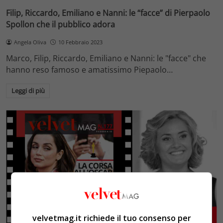
Filip, Riccardo, Emiliano e Nanni: le “facce” di Pierpaolo
Spollon che il pubblico adora
Angela Oliva
10 Febbraio 2023
Marco, Filip, Riccardo, Emiliano e Nanni: le "facce" che
hanno reso famoso e amatissimo Piepaolo…
Leggi di più
velvetmag.it richiede il tuo consenso per