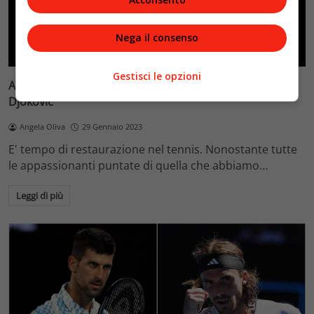
Nega il consenso
News
Primo piano
Sport
Gestisci le opzioni
Australian Open, il tennis ha un vecchio re: Novak
Djokovic
Angela Oliva
29 Gennaio 2023
E' tempo di restaurazione nel tennis. Nonostante tutte
le appassionanti puntate di quella che abbiamo…
Leggi di più