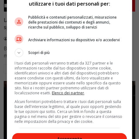
Editoriale del Direttore
Primo piano
utilizzare i tuoi dati personali per:
Pubblicità e contenuti personalizzati, misurazione
La corsa all’Oscar: le sorprese al femminile e l’Italia che
delle prestazioni dei contenuti e degli annunci,
spunta sempre
ricerche sul pubblico, sviluppo di servizi
Angela Oliva
31 Gennaio 2023
Archiviare informazioni su dispositivo e/o accedervi
Bisognerà attendere il cuore della notte tra il 12 e il 13
Scopri di più
marzo 2023 al Dolby…
I tuoi dati personali verranno trattati da 327 partner e le
informazioni raccolte dal tuo dispositivo (come cookie,
Leggi di più
identificatori univoci e altri dati del dispositivo) potrebbero
essere condivise con questi ultimi, da loro visualizzate e
memorizzate oppure essere usate nello specifico da questo
sito. Noi e i nostri partner potremmo utilizzare dati di
localizzazione esatti.
Elenco dei partner
.
Alcuni fornitori potrebbero trattare i tuoi dati personali sulla
base dell'interesse legittimo, al quale puoi opporti gestendo
le tue opzioni qui sotto. Cerca un link in fondo a questa
pagina o nel menu del sito per gestire o revocare il consenso
nelle impostazioni della privacy e dei cookie.
Acconsento