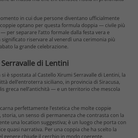
 il momento in cui due persone diventano ufficialmente
te coppie optano per questa formula doppia — civile più
 per separare l’atto formale dalla festa vera e
 significato riservare al venerdì una cerimonia più
sabato la grande celebrazione.
Serravalle di Lentini
 si è spostata al Castello Xirumi Serravalle di Lentini, la
ttà dell’entroterra siciliano, in provincia di Siracusa,
is greca nell’antichità — e un territorio che mescola
incarna perfettamente l’estetica che molte coppie
, storia, un senso di permanenza che contrasta con la
mente una location suggestiva; è un luogo che porta con
ice quasi narrativa. Per una coppia che ha scelto la
del genere chiude il cerchio in modo coerente.