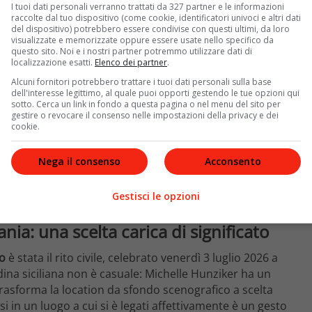
I tuoi dati personali verranno trattati da 327 partner e le informazioni
raccolte dal tuo dispositivo (come cookie, identificatori univoci e altri dati
cultura pop italiana: Eros Ramazzotti, cantautore romano
del dispositivo) potrebbero essere condivise con questi ultimi, da loro
owgirl e conduttrice svizzero-italiana che da decenni è
visualizzate e memorizzate oppure essere usate nello specifico da
questo sito. Noi e i nostri partner potremmo utilizzare dati di
uta tra i riflettori di due carriere enormi, Aurora ha
localizzazione esatti.
Elenco dei partner
.
— tra social, televisione e un’ironia pungente che l’ha
Alcuni fornitori potrebbero trattare i tuoi dati personali sulla base
o una figlia d’arte.
dell'interesse legittimo, al quale puoi opporti gestendo le tue opzioni qui
sotto. Cerca un link in fondo a questa pagina o nel menu del sito per
 La coppia sta insieme da un decennio, un arco di tempo
gestire o revocare il consenso nelle impostazioni della privacy e dei
cookie.
rrivo di un figlio, Cesare, che ha reso la famiglia ancora
ima di arrivare all’altare: un percorso lungo, vissuto
Nega il consenso
Acconsento
one che deriva dall’essere parte di una famiglia così
qualcosa di solido prima di formalizzarlo, e il
un inizio.
Gestisci le opzioni
atania: una scelta carica di significato
o
è stata il rito civile, celebrato venerdì 3 luglio 2026 a
tadina siciliana non è casuale: Michelle Hunziker ha un
trasforma la location da sfondo scenografico a scelta
i in un luogo a cui si è legati affettivamente è un gesto