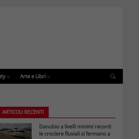
uty
Arte e Libri
ARTICOLI RECENTI
Danubio a livelli minimi record:
le crociere fluviali si fermano a