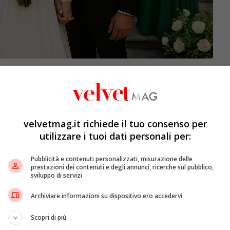
a: il matrimonio in Sicilia che ha
velvetmag.it richiede il tuo consenso per
co nella storia della famiglia Ramazzotti-Hunziker:
utilizzare i tuoi dati personali per:
 si è trasformato in un evento a più atti, distribuito
 e le sale del Castello Xirumi Serravalle di Lentini. Una
Pubblicità e contenuti personalizzati, misurazione delle
celebrazione il sabato — che ha radunato affetti, storia
prestazioni dei contenuti e degli annunci, ricerche sul pubblico,
 dell’isola. Un evento che il pubblico italiano seguiva con
sviluppo di servizi
confermati, consegna alla cronaca mondana uno dei
Archiviare informazioni su dispositivo e/o accedervi
Scopri di più
ffredo Cerza