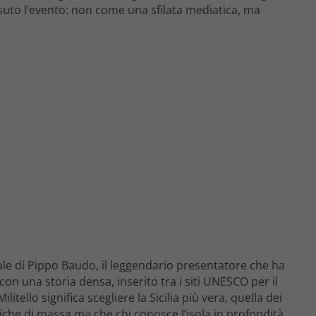
suto l’evento: non come una sfilata mediatica, ma
 natale di Pippo Baudo, il leggendario presentatore che ha
con una storia densa, inserito tra i siti UNESCO per il
tello significa scegliere la Sicilia più vera, quella dei
stiche di massa ma che chi conosce l’isola in profondità