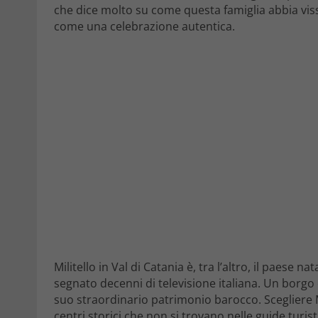
che dice molto su come questa famiglia abbia vis
come una celebrazione autentica.
Militello in Val di Catania è, tra l’altro, il paese
segnato decenni di televisione italiana. Un borgo 
suo straordinario patrimonio barocco. Scegliere Mili
centri storici che non si trovano nelle guide turi