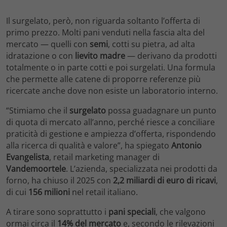
Il surgelato, però, non riguarda soltanto l’offerta di
primo prezzo. Molti pani venduti nella fascia alta del
mercato — quelli con
semi
, cotti su pietra, ad alta
idratazione o con
lievito madre
— derivano da prodotti
totalmente o in parte cotti e poi surgelati. Una formula
che permette alle catene di proporre referenze più
ricercate anche dove non esiste un laboratorio interno.
“Stimiamo che il
surgelato
possa guadagnare un punto
di quota di mercato all’anno, perché riesce a conciliare
praticità di gestione e ampiezza d’offerta, rispondendo
alla ricerca di qualità e valore”, ha spiegato
Antonio
Evangelista
, retail marketing manager di
Vandemoortele
. L’azienda, specializzata nei prodotti da
forno, ha chiuso il 2025 con
2,2 miliardi di euro di ricavi
,
di cui
156 milioni
nel retail italiano.
A tirare sono soprattutto i
pani speciali
, che valgono
ormai circa il
14% del mercato
e, secondo le rilevazioni