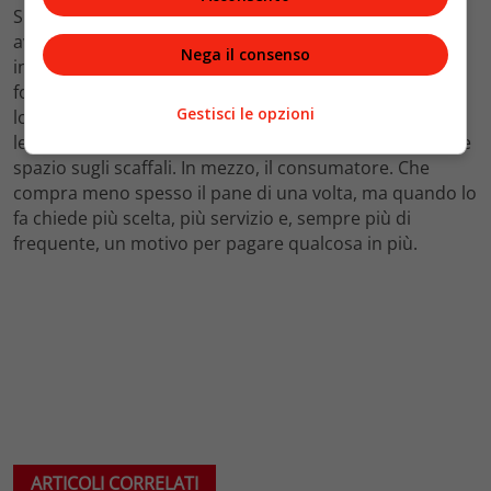
Sul mercato, intanto, pesa una trasformazione già
avviata: la concorrenza è più strutturata, anche
Nega il consenso
internazionale, e la produzione tende a concentrarsi. I
fornitori più grandi riescono a garantire continuità,
Gestisci le opzioni
logistica e volumi; quelli locali mantengono identità e
legame con il territorio, ma devono difendere margini e
spazio sugli scaffali. In mezzo, il consumatore. Che
compra meno spesso il pane di una volta, ma quando lo
fa chiede più scelta, più servizio e, sempre più di
frequente, un motivo per pagare qualcosa in più.
ARTICOLI CORRELATI