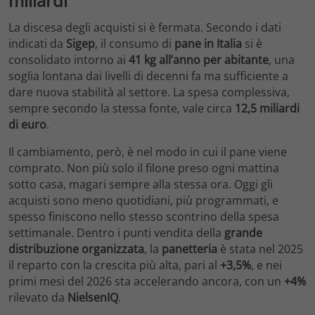
miliardi
La discesa degli acquisti si è fermata. Secondo i dati
indicati da
Sigep
, il consumo di
pane in Italia
si è
consolidato intorno ai
41 kg all’anno per abitante
, una
soglia lontana dai livelli di decenni fa ma sufficiente a
dare nuova stabilità al settore. La spesa complessiva,
sempre secondo la stessa fonte, vale circa
12,5 miliardi
di euro
.
Il cambiamento, però, è nel modo in cui il pane viene
comprato. Non più solo il filone preso ogni mattina
sotto casa, magari sempre alla stessa ora. Oggi gli
acquisti sono meno quotidiani, più programmati, e
spesso finiscono nello stesso scontrino della spesa
settimanale. Dentro i punti vendita della
grande
distribuzione organizzata
, la
panetteria
è stata nel 2025
il reparto con la crescita più alta, pari al
+3,5%
, e nei
primi mesi del 2026 sta accelerando ancora, con un
+4%
rilevato da
NielsenIQ
.