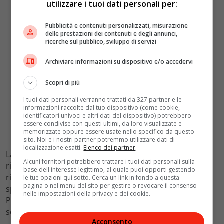
utilizzare i tuoi dati personali per:
Pubblicità e contenuti personalizzati, misurazione
delle prestazioni dei contenuti e degli annunci,
ricerche sul pubblico, sviluppo di servizi
Archiviare informazioni su dispositivo e/o accedervi
Scopri di più
I tuoi dati personali verranno trattati da 327 partner e le
informazioni raccolte dal tuo dispositivo (come cookie,
identificatori univoci e altri dati del dispositivo) potrebbero
essere condivise con questi ultimi, da loro visualizzate e
memorizzate oppure essere usate nello specifico da questo
sito. Noi e i nostri partner potremmo utilizzare dati di
localizzazione esatti.
Elenco dei partner
.
La domanda cambia e costringe produttori e retailer a
Alcuni fornitori potrebbero trattare i tuoi dati personali sulla
rincorrere una gamma più larga. Ogni nuova referenza
base dell'interesse legittimo, al quale puoi opporti gestendo
richiede materie prime diverse, tempi di lavorazione
le tue opzioni qui sotto. Cerca un link in fondo a questa
pagina o nel menu del sito per gestire o revocare il consenso
specifici, etichette più dettagliate, personale formato.
nelle impostazioni della privacy e dei cookie.
Per le piccole e medie imprese della panificazione, non
sempre è facile reggere il passo.
Acconsento