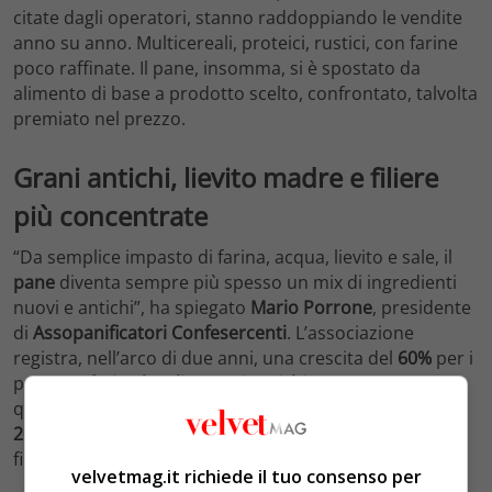
citate dagli operatori, stanno raddoppiando le vendite
anno su anno. Multicereali, proteici, rustici, con farine
poco raffinate. Il pane, insomma, si è spostato da
alimento di base a prodotto scelto, confrontato, talvolta
premiato nel prezzo.
Grani antichi, lievito madre e filiere
più concentrate
“Da semplice impasto di farina, acqua, lievito e sale, il
pane
diventa sempre più spesso un mix di ingredienti
nuovi e antichi”, ha spiegato
Mario Porrone
, presidente
di
Assopanificatori Confesercenti
. L’associazione
registra, nell’arco di due anni, una crescita del
60%
per i
pani con
farine locali
e
grani antichi
, del
35-40%
per
quelli con fermentazioni lunghe e
lievito madre
, e del
20%
per le versioni
low carb
o arricchite con legumi e
fibre.
velvetmag.it richiede il tuo consenso per