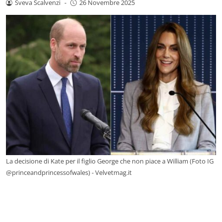
Sveva Scalvenzi
-
26 Novembre 2025
La decisione di Kate per il figlio George che non piace a William (Foto IG
@princeandprincessofwales) - Velvetmag.it