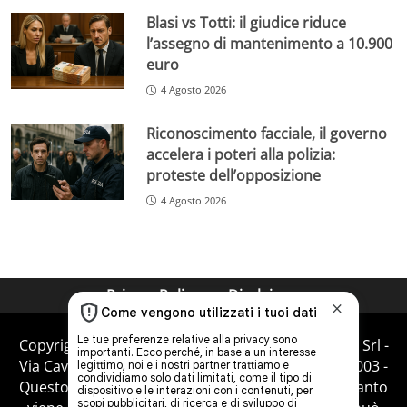
Blasi vs Totti: il giudice riduce
l’assegno di mantenimento a 10.900
euro
4 Agosto 2026
Riconoscimento facciale, il governo
accelera i poteri alla polizia:
proteste dell’opposizione
4 Agosto 2026
Privacy Policy
Disclaimer
Copyright © 2025 VelvetMag.it proprietà di Metup Srl -
Via Cavour 310 - 00184 Roma RM - P.Iva 12221781003 -
Questo blog non è una testata giornalistica, in quanto