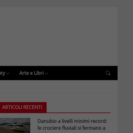
uty
Arte e Libri
ARTICOLI RECENTI
Danubio a livelli minimi record:
le crociere fluviali si fermano a