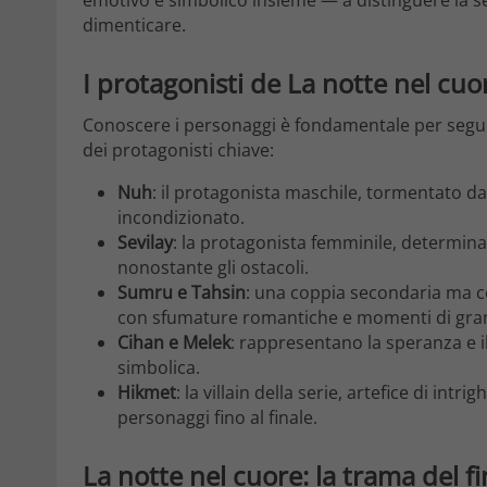
emotivo e simbolico insieme — a distinguere la se
dimenticare.
I protagonisti de La notte nel cuo
Conoscere i personaggi è fondamentale per segu
dei protagonisti chiave:
Nuh
: il protagonista maschile, tormentato 
incondizionato.
Sevilay
: la protagonista femminile, determinat
nonostante gli ostacoli.
Sumru e Tahsin
: una coppia secondaria ma cen
con sfumature romantiche e momenti di gran
Cihan e Melek
: rappresentano la speranza e il
simbolica.
Hikmet
: la villain della serie, artefice di intr
personaggi fino al finale.
La notte nel cuore: la trama del f