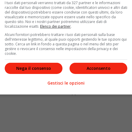
I tuoi dati personali verranno trattati da 327 partner e le informazioni
raccolte dal tuo dispositivo (come cookie, identificatori univoci e altri dati
te «mezzanotte» — e già questo dettaglio dice molto
del dispositivo) potrebbero essere condivise con questi ultimi, da loro
visualizzate e memorizzate oppure essere usate nello specifico da
ell’ombra, tra verità nascoste e sentimenti che faticano
questo sito. Noi e i nostri partner potremmo utilizzare dati di
 conclusa con un mix di emozioni forti: matrimoni, arresti
localizzazione esatti.
Elenco dei partner
.
 schermo fino all’ultimo secondo. Ma
La notte nel cuore
Alcuni fornitori potrebbero trattare i tuoi dati personali sulla base
egno di un successo che va ben oltre il semplice
dell'interesse legittimo, al quale puoi opporti gestendo le tue opzioni qui
sotto. Cerca un link in fondo a questa pagina o nel menu del sito per
nna a spegnersi.
gestire o revocare il consenso nelle impostazioni della privacy e dei
cookie.
, segreti e colpi di scena
Nega il consenso
Acconsento
gate da amori impossibili, rancori antichi e segreti che
incipali — Nuh, Sevilay, Sumru, Tahsin, Cihan, Melek e
Gestisci le opzioni
conoscibili del genere, ma la scrittura turca riesce a
 che ha trasformato la serie in un appuntamento