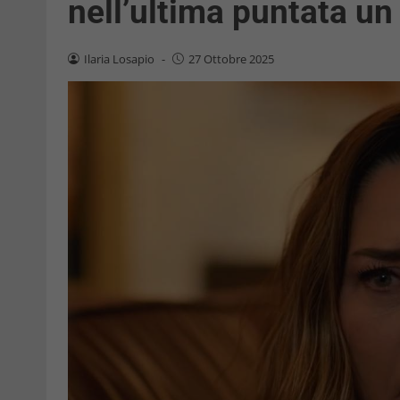
nell’ultima puntata un
Ilaria Losapio
-
27 Ottobre 2025