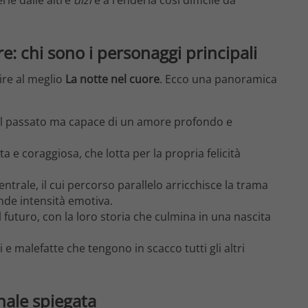
rie dalle altre
dizi
e a renderla così difficile da
re: chi sono i personaggi principali
ire al meglio
La notte nel cuore
. Ecco una panoramica
dal passato ma capace di un amore profondo e
a e coraggiosa, che lotta per la propria felicità
trale, il cui percorso parallelo arricchisce la trama
de intensità emotiva.
 futuro, con la loro storia che culmina in una nascita
ighi e malefatte che tengono in scacco tutti gli altri
inale spiegata