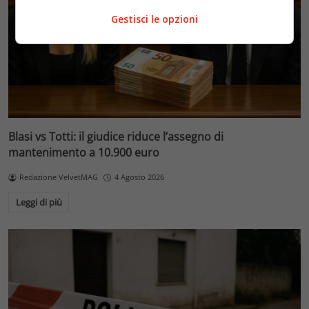
Gestisci le opzioni
Blasi vs Totti: il giudice riduce l’assegno di
mantenimento a 10.900 euro
Redazione VelvetMAG
4 Agosto 2026
Leggi di più