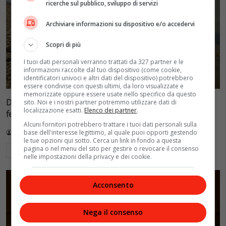
ricerche sul pubblico, sviluppo di servizi
Archiviare informazioni su dispositivo e/o accedervi
Scopri di più
I tuoi dati personali verranno trattati da 327 partner e le
informazioni raccolte dal tuo dispositivo (come cookie,
identificatori univoci e altri dati del dispositivo) potrebbero
essere condivise con questi ultimi, da loro visualizzate e
memorizzate oppure essere usate nello specifico da questo
Danubio a livelli minimi record: le crociere fluviali si
sito. Noi e i nostri partner potremmo utilizzare dati di
localizzazione esatti.
Elenco dei partner
.
fermano a Budapest
Alcuni fornitori potrebbero trattare i tuoi dati personali sulla
base dell'interesse legittimo, al quale puoi opporti gestendo
Redazione VelvetMAG
5 Agosto 2026
le tue opzioni qui sotto. Cerca un link in fondo a questa
pagina o nel menu del sito per gestire o revocare il consenso
Leggi di più
nelle impostazioni della privacy e dei cookie.
Acconsento
Nega il consenso