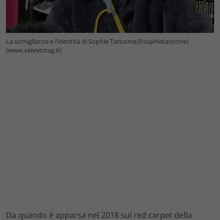
La somiglianza e l’identità di Sophie Taricone(@sophietaricone)
(www.velvetmag.it)
Da quando è apparsa nel 2018 sul red carpet della