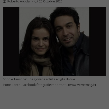
Roberto Arciola
-
20 Ottobre 2025
Sophie Taricone: una giovane artista e figlia di due
icone(Fonte_Facebook:fotografieimportanti) (www.velvetmag.it)