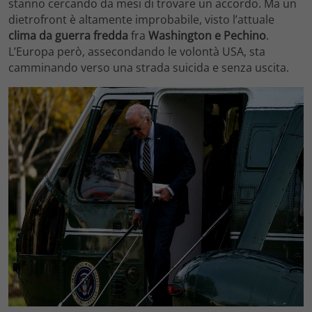
stanno cercando da mesi di trovare un accordo. Ma un
dietrofront è altamente improbabile, visto l’attuale
clima da guerra fredda
fra
Washington e Pechino
.
L’Europa però, assecondando le volontà USA, sta
camminando verso una strada suicida e senza uscita.