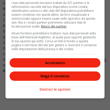
stanno sfidando a suon di
dazi e sussidi.
La
rivoluzione
I tuoi dati personali verranno trattati da 327 partner e le
informazioni raccolte dal tuo dispositivo (come cookie,
neoliberista
di stampo anglo-americana, partita dagli
identificatori univoci e altri dati del dispositivo) potrebbero
anni 80, mostra oggi tutte le sue incongruenze.
essere condivise con questi ultimi, da loro visualizzate e
memorizzate oppure essere usate nello specifico da questo
L’entrata di Pechino nel WTO, nonostante fossero già
sito. Noi e i nostri partner potremmo utilizzare dati di
ben note allora le differenze del regime politico cinese,
localizzazione esatti.
Elenco dei partner
.
ha fatto comodo finché offriva
manodopera a basso
Alcuni fornitori potrebbero trattare i tuoi dati personali sulla
costo
alle aziende occidentali, e un nuovo mercato da
base dell'interesse legittimo, al quale puoi opporti gestendo
le tue opzioni qui sotto. Cerca un link in fondo a questa
scalare. Ma adesso che “l’allievo potrebbe superare il
pagina o nel menu del sito per gestire o revocare il consenso
maestro”, il regime cinese ed i suoi sussidi
nelle impostazioni della privacy e dei cookie.
rappresentano un problema da eliminare. Si accusa
infatti l’industria automobilista del Dragone di
dumping
,
Acconsento
ma forse dovremmo accusare l’Occidente di un
incoerenza mostruosa.
Nega il consenso
Gestisci le opzioni