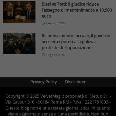
Blasi vs Totti: il giudice riduce
l’assegno di mantenimento a 10.900
euro
4 Agosto 2026
Riconoscimento facciale, il governo
accelera i poteri alla polizia:
proteste dell’opposizione
4 Agosto 2026
Privacy Policy
Disclaimer
Copyright © 2025 VelvetMag.it proprietà di Metup Srl -
Via Cavour 310 - 00184 Roma RM - P.Iva 12221781003 -
Questo blog non è una testata giornalistica, in quanto
viene aggiornato senza alcuna periodicità. Non può