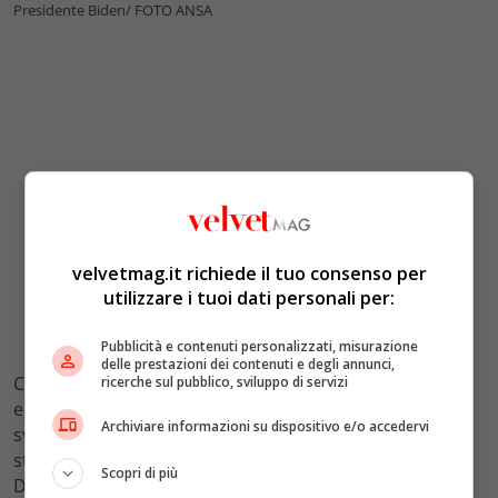
Presidente Biden/ FOTO ANSA
velvetmag.it richiede il tuo consenso per
utilizzare i tuoi dati personali per:
Pubblicità e contenuti personalizzati, misurazione
delle prestazioni dei contenuti e degli annunci,
Con la guerra commerciale
alla Cina
oggi tutti i principi
ricerche sul pubblico, sviluppo di servizi
e i valori fondamentali del
World Trade Organization
,
Archiviare informazioni su dispositivo e/o accedervi
svaniscono nell’aria. E il blocco occidentale imbocca la
strada verso una nuova forma di
protezionismo 2.0.
Scopri di più
Dato che sia Pechino che
Washington
da tempo si