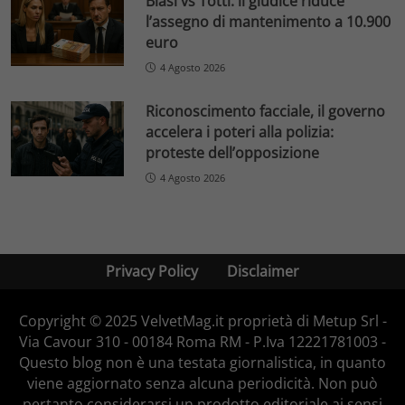
Blasi vs Totti: il giudice riduce
l’assegno di mantenimento a 10.900
euro
4 Agosto 2026
Riconoscimento facciale, il governo
accelera i poteri alla polizia:
proteste dell’opposizione
4 Agosto 2026
Privacy Policy
Disclaimer
Copyright © 2025 VelvetMag.it proprietà di Metup Srl -
Via Cavour 310 - 00184 Roma RM - P.Iva 12221781003 -
Questo blog non è una testata giornalistica, in quanto
viene aggiornato senza alcuna periodicità. Non può
pertanto considerarsi un prodotto editoriale ai sensi