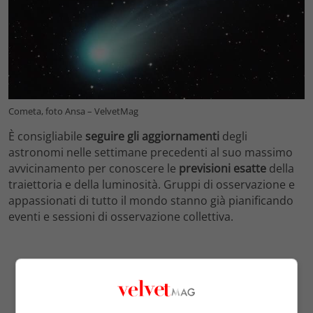
Cometa, foto Ansa – VelvetMag
È consigliabile
seguire gli aggiornamenti
degli
astronomi nelle settimane precedenti al suo massimo
avvicinamento per conoscere le
previsioni esatte
della
traiettoria e della luminosità. Gruppi di osservazione e
appassionati di tutto il mondo stanno già pianificando
eventi e sessioni di osservazione collettiva.