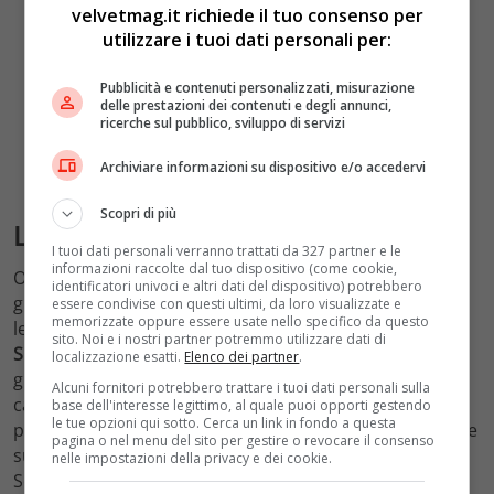
velvetmag.it richiede il tuo consenso per
utilizzare i tuoi dati personali per:
Pubblicità e contenuti personalizzati, misurazione
delle prestazioni dei contenuti e degli annunci,
ricerche sul pubblico, sviluppo di servizi
Archiviare informazioni su dispositivo e/o accedervi
Scopri di più
L’importanza scientifica della cometa
I tuoi dati personali verranno trattati da 327 partner e le
informazioni raccolte dal tuo dispositivo (come cookie,
Oltre al fascino visivo, C/2023 A3 rappresenta una
identificatori univoci e altri dati del dispositivo) potrebbero
grande opportunità scientifica. Gli astronomi studiano
essere condivise con questi ultimi, da loro visualizzate e
memorizzate oppure essere usate nello specifico da questo
le comete per comprendere meglio le origini del
sito. Noi e i nostri partner potremmo utilizzare dati di
Sistema Solare
e il comportamento di questi corpi
localizzazione esatti.
Elenco dei partner
.
ghiacciati. Quando una cometa si avvicina al Sole, il
Alcuni fornitori potrebbero trattare i tuoi dati personali sulla
calore provoca la sublimazione dei ghiacci, rilasciando
base dell'interesse legittimo, al quale puoi opporti gestendo
le tue opzioni qui sotto. Cerca un link in fondo a questa
polveri e gas che possono fornire informazioni preziose
pagina o nel menu del sito per gestire o revocare il consenso
sugli elementi primordiali che componevano il Sistema
nelle impostazioni della privacy e dei cookie.
Solare miliardi di anni fa.