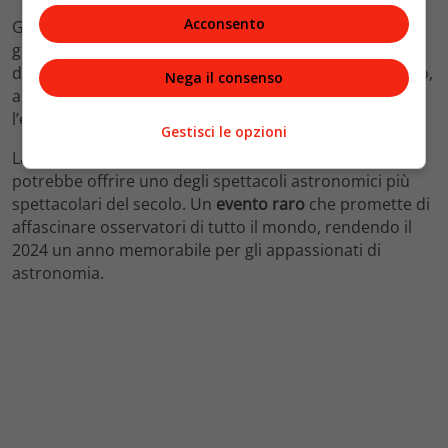
Acconsento
Gli
osservatori professionisti
di tutto il mondo stanno
già preparando telescopi e strumenti per analizzare i
dati che la cometa fornirà durante il suo avvicinamento,
Nega il consenso
arricchendo le conoscenze sulla composizione e
l’evoluzione di queste affascinanti
strutture cosmiche
.
Gestisci le opzioni
La cometa C/2023 A3, attesa per il 9 ottobre 2024,
potrebbe offrire uno degli spettacoli astronomici più
spettacolari del secolo. Un
evento raro
che promette di
affascinare osservatori di tutto il mondo, rendendo il
2024 un anno memorabile per gli appassionati di
astronomia.