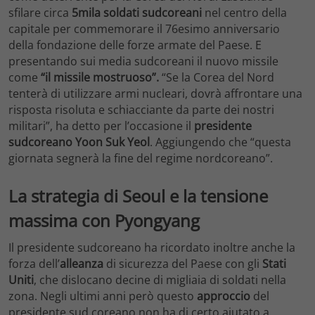
sfilare circa
5mila soldati sudcoreani
nel centro della
capitale per commemorare il 76esimo anniversario
della fondazione delle forze armate del Paese. E
presentando sui media sudcoreani il nuovo missile
come
“il missile mostruoso”.
“Se la Corea del Nord
tenterà di utilizzare armi nucleari, dovrà affrontare una
risposta risoluta e schiacciante da parte dei nostri
militari”, ha detto per l’occasione il
presidente
sudcoreano Yoon Suk Yeol
. Aggiungendo che “questa
giornata segnerà la fine del regime nordcoreano”.
La strategia di Seoul e la tensione
massima con Pyongyang
Il presidente sudcoreano ha ricordato inoltre anche la
forza dell’
alleanza
di sicurezza del Paese con gli
Stati
Uniti
, che dislocano decine di migliaia di soldati nella
zona. Negli ultimi anni però questo
approccio
del
presidente sud coreano non ha di certo aiutato a