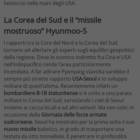
fantoccio nelle mani degli USA.
La Corea del Sud e il “missile
mostruoso” Hyunmoo-5
I rapporti tra la Core del Nord e la Corea del Sud,
tornano ad allertare gli esperti sugli equilibri geopolitici
della regione. Dove lo scontro indiretto fra Cina e USA
nell’Indopacifico rende l’area particolarmente
incendiata. A far adirare Pyonyang stavolta sarebbe il
sempre più stretto rapporto
USA-Seoul
e lo sviluppo
militare di quest’ultima. Recentemente infatti un
bombardiere B-1B statunitense
si è unito a una parata
militare in Corea del Sud, sorvolando i cieli di Seoul
insieme ai caccia locali e ad altri velivoli. Ma non solo: in
occasione della
Giornata delle forze armate
sudcoreane
, Seoul ha mostrato per la prima volta il suo
nuovo missile
balistico, in grado di trasportare una
testata da otto tonnellate. E penetrare in profondità