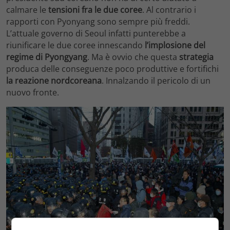
calmare le
tensioni fra le due coree
. Al contrario i
rapporti con Pyonyang sono sempre più freddi.
L’attuale governo di Seoul infatti punterebbe a
riunificare le due coree innescando
l’implosione del
regime di Pyongyang
. Ma è ovvio che questa
strategia
produca delle conseguenze poco produttive e fortifichi
la reazione nordcoreana
. Innalzando il pericolo di un
nuovo fronte.