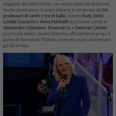
stagione del talent show, con nuovi ospiti ed esibizioni.
Anche quest’anno, il corpo docenti è composto da
tre
professori di canto
e
tre di ballo
, ovvero
Rudy Zerbi
,
Lorella Cuccarini
e
Anna Pettinelli
(sul fronte canto) e
Alessandra Celentano
,
Emanuel Lo
e
Deborah Lettieri
(sul fronte ballo). Quest’ultima ha ufficialmente preso il
posto di Raimondo Todaro, come era stato annunciato
già da tempo.