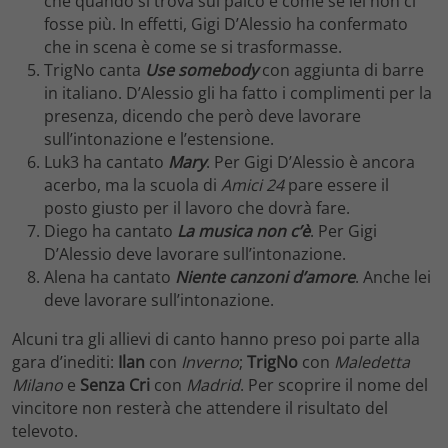
che quando si trova sul palco è come se lei non ci
fosse più. In effetti, Gigi D’Alessio ha confermato
che in scena è come se si trasformasse.
TrigNo canta
Use somebody
con aggiunta di barre
in italiano. D’Alessio gli ha fatto i complimenti per la
presenza, dicendo che però deve lavorare
sull’intonazione e l’estensione.
Luk3 ha cantato
Mary
. Per Gigi D’Alessio è ancora
acerbo, ma la scuola di
Amici 24
pare essere il
posto giusto per il lavoro che dovrà fare.
Diego ha cantato
La musica non c’è
. Per Gigi
D’Alessio deve lavorare sull’intonazione.
Alena ha cantato
Niente canzoni d’amore
. Anche lei
deve lavorare sull’intonazione.
Alcuni tra gli allievi di canto hanno preso poi parte alla
gara d’inediti:
Ilan
con
Inverno
;
TrigNo
con
Maledetta
Milano
e
Senza Cri
con
Madrid
. Per scoprire il nome del
vincitore non resterà che attendere il risultato del
televoto.