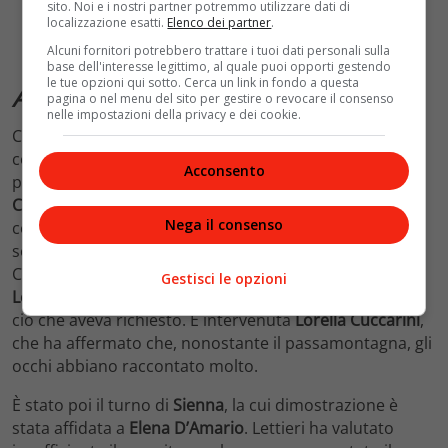
sito. Noi e i nostri partner potremmo utilizzare dati di
Isobel. Per l’Abbagnato deve essere più precisa e
localizzazione esatti.
Elenco dei partner
.
lavorare sul fisico.
Alcuni fornitori potrebbero trattare i tuoi dati personali sulla
base dell'interesse legittimo, al quale puoi opporti gestendo
le tue opzioni qui sotto. Cerca un link in fondo a questa
Amici 24
, i primi compiti assegnati
pagina o nel menu del sito per gestire o revocare il consenso
nelle impostazioni della privacy e dei cookie.
Con la nuova edizione di
Amici
sono tornati anche i
compiti, assegnati dai professori agli altri allievi. La
Acconsento
prima a eseguirlo è Alessia, allieva di
Alessandra
Celentano
. La ragazza ha dovuto eseguire una rumba
Nega il consenso
con un passamontagna sul volto, lasciando scoperti
solo gli occhi e doveva farlo senza accenti, ma la
Celentano li ha messi, motivo per il quale
Deborah
Gestisci le opzioni
Lettieri
ha abbassato la leva, dal momento che non era
ciò che aveva richiesto. È intervenuta
Lorella Cuccarini
,
che ha affermato che, nonostante il passamontagna, gli
occhi abbiano raccontato molto.
È stato poi il turno di
Sienna
, la cui dimostrazione è
stata affidata a
Elena D’Amario
. Lettieri ha valutato