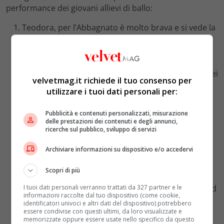
performance dei giovani allievi di ballo:
Teodora, per l’Abbagnato è molto brava e si vede la
passione in quello che fa.
Daniele sulle note di
Crazy
e a dimostrare la
coreografia è Sebastian. Dopo avergli mandato dei
cuoricini, l’Abbagnato lo ha abbracciato: secondo lei
velvetmag.it richiede il tuo consenso per
ha delle qualità
utilizzare i tuoi dati personali per:
Chiara balla sulle punte. Per la giudice deve
lavorare sulla personalità.
Pubblicità e contenuti personalizzati, misurazione
Rebecca ha ballato sulle note di una canzone di
delle prestazioni dei contenuti e degli annunci,
ricerche sul pubblico, sviluppo di servizi
Giorgia. Maria De Filippi fa una battuta a Emanuel
Lo e poi saluta la cantante, attualmente impegnata
Archiviare informazioni su dispositivo e/o accedervi
nel ruolo di conduttrice della nuova edizione di
X
Factor
. L’Abbagnato si è complimentata per la
Scopri di più
tecnica e per l’anima.
I tuoi dati personali verranno trattati da 327 partner e le
Alessio ha ballato sulle note di
Ra ta ta
di Mahmood
informazioni raccolte dal tuo dispositivo (come cookie,
Alessia ha ballato una cha cha cha. È stato detto
identificatori univoci e altri dati del dispositivo) potrebbero
che sta lavorando con un nutrizionista.
essere condivise con questi ultimi, da loro visualizzate e
memorizzate oppure essere usate nello specifico da questo
Sienna ha ballato un pezzo modern dimostrata da