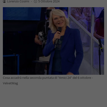
Lorenzo Cosimi
-
5 Ottobre 2024
Cosa accadrà nella seconda puntata di "Amici 24" del 6 ottobre -
VelvetMag