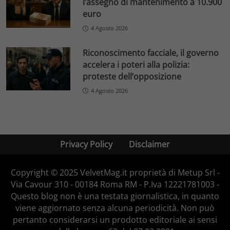
l’assegno di mantenimento a 10.900
euro
4 Agosto 2026
Riconoscimento facciale, il governo
accelera i poteri alla polizia:
proteste dell’opposizione
4 Agosto 2026
Privacy Policy
Disclaimer
Copyright © 2025 VelvetMag.it proprietà di Metup Srl -
Via Cavour 310 - 00184 Roma RM - P.Iva 12221781003 -
Questo blog non è una testata giornalistica, in quanto
viene aggiornato senza alcuna periodicità. Non può
pertanto considerarsi un prodotto editoriale ai sensi