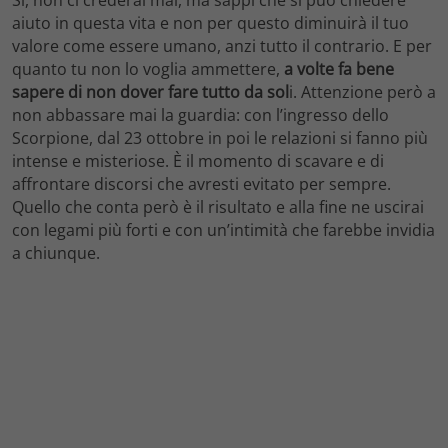
Sì, non ci crederai mai, ma sappi che si può chiedere
aiuto in questa vita e non per questo diminuirà il tuo
valore come essere umano, anzi tutto il contrario. E per
quanto tu non lo voglia ammettere,
a volte fa bene
sapere di non dover fare tutto da sol
i. Attenzione però a
non abbassare mai la guardia: con l’ingresso dello
Scorpione, dal 23 ottobre in poi le relazioni si fanno più
intense e misteriose. È il momento di scavare e di
affrontare discorsi che avresti evitato per sempre.
Quello che conta però è il risultato e alla fine ne uscirai
con legami più forti e con un’intimità che farebbe invidia
a chiunque.