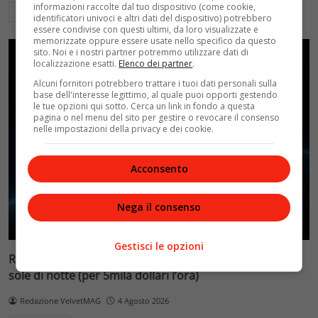
informazioni raccolte dal tuo dispositivo (come cookie,
Leggi di più
identificatori univoci e altri dati del dispositivo) potrebbero
essere condivise con questi ultimi, da loro visualizzate e
memorizzate oppure essere usate nello specifico da questo
sito. Noi e i nostri partner potremmo utilizzare dati di
localizzazione esatti.
Elenco dei partner
.
Alcuni fornitori potrebbero trattare i tuoi dati personali sulla
base dell'interesse legittimo, al quale puoi opporti gestendo
le tue opzioni qui sotto. Cerca un link in fondo a questa
pagina o nel menu del sito per gestire o revocare il consenso
nelle impostazioni della privacy e dei cookie.
Acconsento
Nega il consenso
Gestisci le opzioni
Reflect Orbital: gli specchi spaziali che promettono il
sole di notte (per 5mila dollari l’ora)
Redazione VelvetMAG
4 Agosto 2026