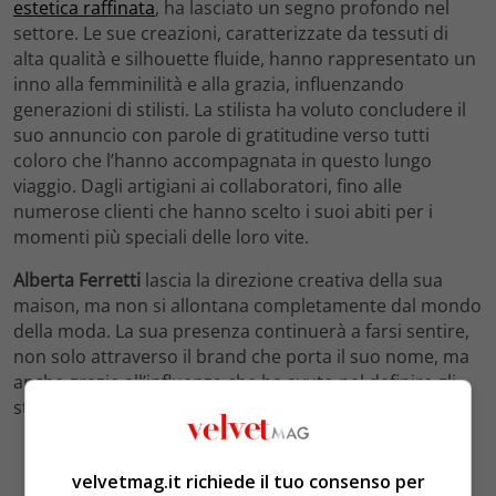
estetica raffinata
, ha lasciato un segno profondo nel
settore. Le sue creazioni, caratterizzate da tessuti di
alta qualità e silhouette fluide, hanno rappresentato un
inno alla femminilità e alla grazia, influenzando
generazioni di stilisti. La stilista ha voluto concludere il
suo annuncio con parole di gratitudine verso tutti
coloro che l’hanno accompagnata in questo lungo
viaggio. Dagli artigiani ai collaboratori, fino alle
numerose clienti che hanno scelto i suoi abiti per i
momenti più speciali delle loro vite.
Alberta Ferretti
lascia la direzione creativa della sua
maison, ma non si allontana completamente dal mondo
della moda. La sua presenza continuerà a farsi sentire,
non solo attraverso il brand che porta il suo nome, ma
anche grazie all’influenza che ha avuto nel definire gli
standard dell’eleganza contemporanea.
velvetmag.it richiede il tuo consenso per