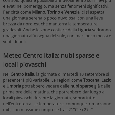
con solo qualche possibile annuvolamento sui rilievi più
elevati nel pomeriggio, ma senza fenomeni significativi.
Per città come
Milano, Torino e Venezia
, ci si aspetta
una giornata serena o poco nuvolosa, con una lieve
brezza da nord-est che manterrà le temperature
gradevoli. Anche le zone costiere della
Liguria
vedranno
una giornata all’insegna del sole, con mari poco mossi e
venti deboli.
Meteo Centro Italia: nubi sparse e
locali piovaschi
Nel
Centro Italia
, la giornata di martedì 10 settembre si
presenterà più variabile. Le regioni come
Toscana, Lazio
e Umbria
potrebbero vedere delle
nubi sparse
già dalle
prime ore della mattina, che potrebbero dar luogo a
locali piovaschi
durante la giornata, soprattutto
nell’entroterra. Le temperature, comunque, rimarranno
miti, con massime comprese tra i 21°C e i 27°C.