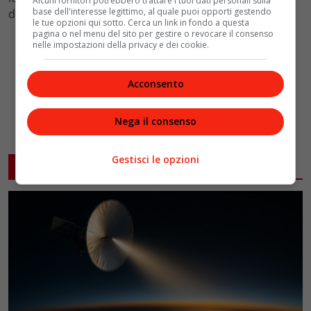
Alcuni fornitori potrebbero trattare i tuoi dati personali sulla
base dell'interesse legittimo, al quale puoi opporti gestendo
disagi.
le tue opzioni qui sotto. Cerca un link in fondo a questa
pagina o nel menu del sito per gestire o revocare il consenso
nelle impostazioni della privacy e dei cookie.
Acconsento
Nega il consenso
Gestisci le opzioni
ARTICOLI CORRELATI