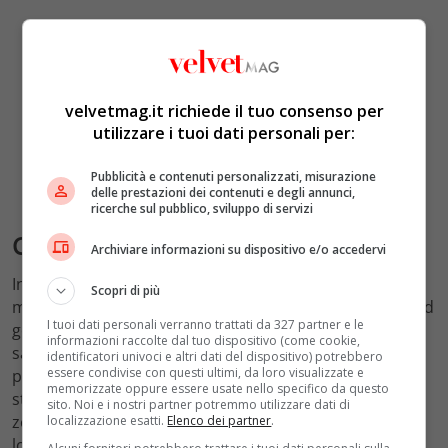
velvetmag.it richiede il tuo consenso per
utilizzare i tuoi dati personali per:
Pubblicità e contenuti personalizzati, misurazione
delle prestazioni dei contenuti e degli annunci,
ricerche sul pubblico, sviluppo di servizi
Conclusione
Archiviare informazioni su dispositivo e/o accedervi
In sintesi, il 10 settembre 2024 sarà una giornata
Scopri di più
meteorologicamente variabile per l’Italia. Mentre il Nord
I tuoi dati personali verranno trattati da 327 partner e le
godrà di un clima stabile e soleggiato, il Centro e il Sud
informazioni raccolte dal tuo dispositivo (come cookie,
saranno interessati da nubi e temporali, con una
identificatori univoci e altri dati del dispositivo) potrebbero
essere condivise con questi ultimi, da loro visualizzate e
particolare attenzione alle regioni meridionali, dove è
memorizzate oppure essere usate nello specifico da questo
stato emesso un allerta meteo. Chiunque si trovi nelle
sito. Noi e i nostri partner potremmo utilizzare dati di
zone a rischio è invitato a seguire gli aggiornamenti
localizzazione esatti.
Elenco dei partner
.
locali e a prendere le dovute
precauzioni
per evitare