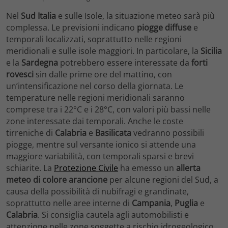
Nel
Sud Italia
e sulle Isole, la situazione meteo sarà più
complessa. Le previsioni indicano
piogge diffuse
e
temporali localizzati, soprattutto nelle regioni
meridionali e sulle isole maggiori. In particolare, la
Sicilia
e la
Sardegna
potrebbero essere interessate da
forti
rovesci
sin dalle prime ore del mattino, con
un’intensificazione nel corso della giornata. Le
temperature nelle regioni meridionali saranno
comprese tra i 22°C e i 28°C, con valori più bassi nelle
zone interessate dai temporali. Anche le coste
tirreniche di
Calabria
e
Basilicata
vedranno possibili
piogge, mentre sul versante ionico si attende una
maggiore variabilità, con temporali sparsi e brevi
schiarite. La
Protezione Civile
ha emesso un
allerta
meteo di colore arancione
per alcune regioni del Sud, a
causa della possibilità di nubifragi e grandinate,
soprattutto nelle aree interne di
Campania
,
Puglia
e
Calabria
. Si consiglia cautela agli automobilisti e
attenzione nelle zone soggette a rischio idrogeologico.