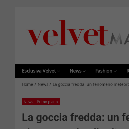
Esclusiva Velvet
News
Fashion
R
/
/
Home
News
La goccia fredda: un fenomeno meteorolo
News
Primo piano
La goccia fredda: un