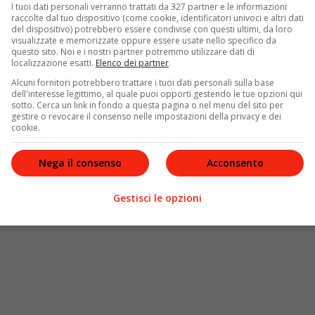
I tuoi dati personali verranno trattati da 327 partner e le informazioni
raccolte dal tuo dispositivo (come cookie, identificatori univoci e altri dati
ortice ciclonico
che contiene
aria polare
. Questo
del dispositivo) potrebbero essere condivise con questi ultimi, da loro
lta pressione, creando forti contrasti termici e
visualizzate e memorizzate oppure essere usate nello specifico da
questo sito. Noi e i nostri partner potremmo utilizzare dati di
ente intensi. La particolarità della goccia fredda è che,
localizzazione esatti.
Elenco dei partner
.
cipalmente in quota e non al suolo, causando eventi
Alcuni fornitori potrebbero trattare i tuoi dati personali sulla base
dell'interesse legittimo, al quale puoi opporti gestendo le tue opzioni qui
sotto. Cerca un link in fondo a questa pagina o nel menu del sito per
gestire o revocare il consenso nelle impostazioni della privacy e dei
cookie.
Nega il consenso
Acconsento
Gestisci le opzioni