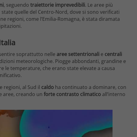
ni
, seguendo
traiettorie imprevedibili
. Le aree più
o state quelle del Centro-Nord, dove si sono verificati
une regioni, come l’Emilia-Romagna, è stata diramata
ipitazioni.
talia
sentire soprattutto nelle
aree settentrionali
e
centrali
dizioni meteorologiche. Piogge abbondanti, grandine e
tre le temperature, che erano state elevate a causa
ificativo.
regioni, al Sud il
caldo
ha continuato a dominare, con
se aree, creando un
forte contrasto climatico
all’interno