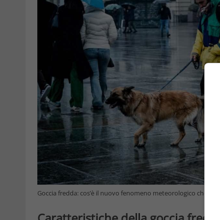
Goccia fredda: cos’è il nuovo fenomeno meteorologico che ha col
Caratteristiche della goccia fredd