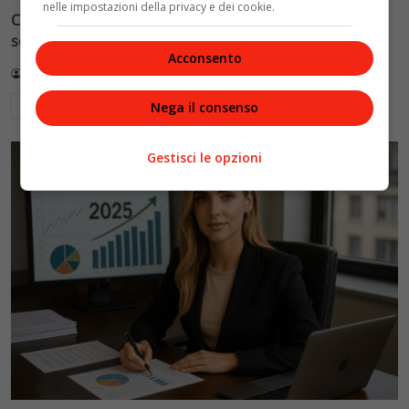
nelle impostazioni della privacy e dei cookie.
Cronaca e società: il disagio giovanile amplificato dai
social, quando il dramma diventa show
Acconsento
Redazione VelvetMAG
5 Luglio 2026
Leggi di più
Nega il consenso
Gestisci le opzioni