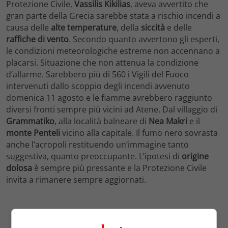
Protezione Civile,
Vassilis Kikilias
, aveva avvertito che
gran parte della Grecia sarebbe stata a rischio incendi a
causa delle
alte temperature
, della
siccità
e delle
raffiche di vento
. Secondo quanto avvertono gli esperti,
le condizioni meteorologiche estreme non accennano a
placarsi. Situazione che non attenua la condizione
d’allarme. Sarebbero più di 560 i Vigili del Fuoco
intervenuti dallo scoppio degli incendi avvenuto
domenica 11 agosto e le fiamme avrebbero raggiunto
diversi fronti sempre più vicini ad Atene. Dal villaggio di
Grammatiko
, alla località balneare di
Nea Makri
e il
monte
Penteli
vicino alla capitale. Il fumo nero sovrasta
anche l’acropoli restituendo un’immagine tanto
suggestiva, quanto preoccupante. L’ipotesi di
origine
dolosa
è sempre più pressante e la Protezione Civile
invita a rimanere sempre aggiornati.