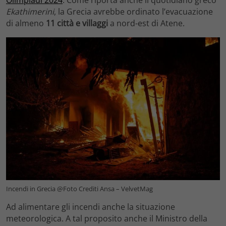
Olimpiadi 2024
. Come riporta anche il quotidiano greco
Ekathimerini
, la Grecia avrebbe ordinato l’evacuazione
di almeno
11 città e villaggi
a nord-est di Atene.
Incendi in Grecia @Foto Crediti Ansa – VelvetMag
Ad alimentare gli incendi anche la situazione
meteorologica. A tal proposito anche il Ministro della