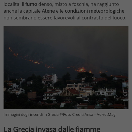
località. Il
fumo
denso, misto a foschia, ha raggiunto
anche la capitale
Atene
e le
condizioni meteorologiche
non sembrano essere favorevoli al contrasto del fuoco.
Immagini degli incendi in Grecia @Foto Crediti Ansa – VelvetMag
La Grecia invasa dalle fiamme