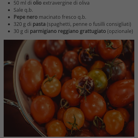
50 ml di
olio
extravergine di oliva
Sale q.b.
Pepe nero
macinato fresco q.b.
320 g di
pasta
(spaghetti, penne o fusilli consigliati)
30 g di
parmigiano reggiano grattugiato
(opzionale)