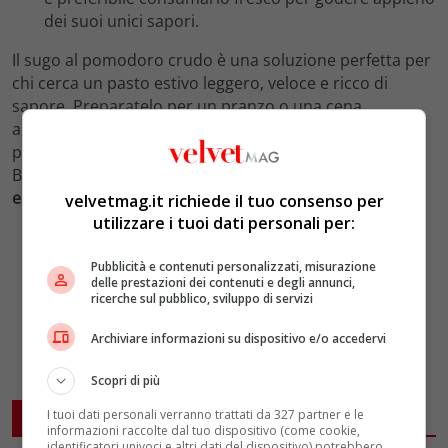
dei suoi unici sapori.
Il sugo al pomodoro crudo è una soluzione perfetta per
chi cerca un pasto estivo leggero, veloce e ricco di
sapore. Preparatelo per un pranzo o una cena
all’aperto e lasciatevi conquistare dalla freschezza dei
pomodori maturi e dal profumo del basilico fresco.
Buon appetito e buona estate a tutti!
Per altre ricette
estive
:
Involtini di riso freschi
velvetmag.it richiede il tuo consenso per
utilizzare i tuoi dati personali per:
Pubblicità e contenuti personalizzati, misurazione
delle prestazioni dei contenuti e degli annunci,
ricerche sul pubblico, sviluppo di servizi
Archiviare informazioni su dispositivo e/o accedervi
Scopri di più
I tuoi dati personali verranno trattati da 327 partner e le
ARTICOLI CORRELATI
informazioni raccolte dal tuo dispositivo (come cookie,
identificatori univoci e altri dati del dispositivo) potrebbero