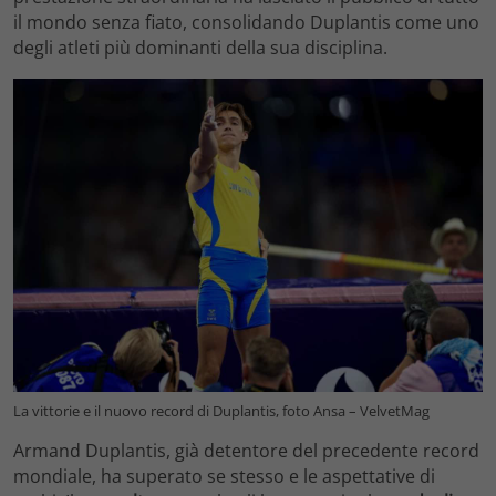
il mondo senza fiato, consolidando Duplantis come uno
degli atleti più dominanti della sua disciplina.
La vittorie e il nuovo record di Duplantis, foto Ansa – VelvetMag
Armand Duplantis, già detentore del precedente record
mondiale, ha superato se stesso e le aspettative di