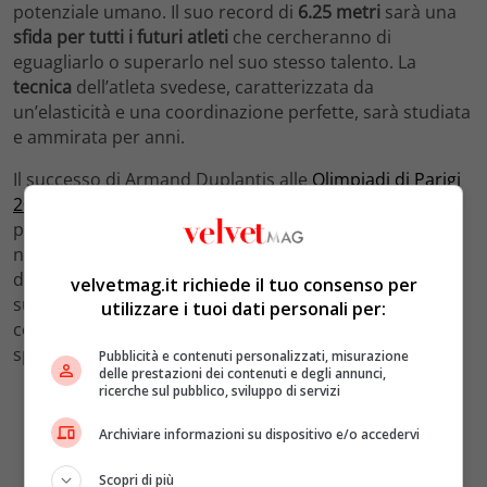
potenziale umano. Il suo record di
6.25 metri
sarà una
sfida per tutti i futuri atleti
che cercheranno di
eguagliarlo o superarlo nel suo stesso talento. La
tecnica
dell’atleta svedese, caratterizzata da
un’elasticità e una coordinazione perfette, sarà studiata
e ammirata per anni.
Il successo di Armand Duplantis alle
Olimpiadi di Parigi
2024
ha segnato inevitabilmente un
momento storico
per l’atletica leggera. Con la sua medaglia d’oro e il
nuovo record a livello mondiale, Duplantis ha
dimostrato che i limiti sono fatti per essere superati. Il
velvetmag.it richiede il tuo consenso per
suo
esempio
di dedizione, passione e perseveranza
utilizzare i tuoi dati personali per:
continuerà a ispirare atleti di tutto il mondo e a
spingere i confini del possibile.
Pubblicità e contenuti personalizzati, misurazione
delle prestazioni dei contenuti e degli annunci,
ricerche sul pubblico, sviluppo di servizi
Archiviare informazioni su dispositivo e/o accedervi
Scopri di più