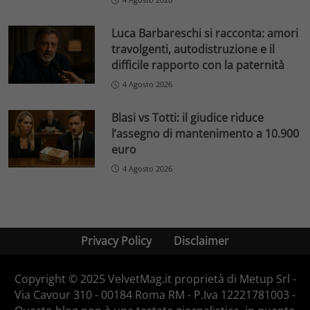
Luca Barbareschi si racconta: amori
travolgenti, autodistruzione e il
difficile rapporto con la paternità
4 Agosto 2026
Blasi vs Totti: il giudice riduce
l’assegno di mantenimento a 10.900
euro
4 Agosto 2026
Privacy Policy
Disclaimer
Copyright © 2025 VelvetMag.it proprietà di Metup Srl -
Via Cavour 310 - 00184 Roma RM - P.Iva 12221781003 -