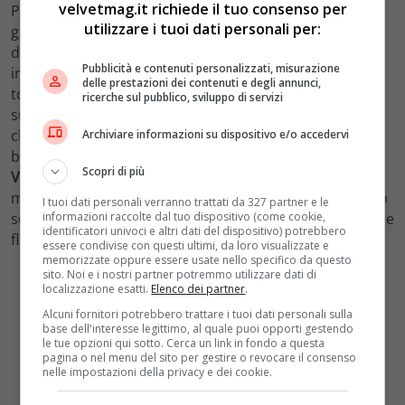
velvetmag.it richiede il tuo consenso per
Per Blake Lively il floreal look ha un sapore diverso
utilizzare i tuoi dati personali per:
grazie a
It Ends With Us
. Impegnata con la promozione
del film, ha scelto un altro look ultra chic che detta
Pubblicità e contenuti personalizzati, misurazione
immediatamente tendenza nella sua casualità. Oltre al
delle prestazioni dei contenuti e degli annunci,
top total white smanicato a costine, ha puntato tutto
ricerche sul pubblico, sviluppo di servizi
sui
jeans
con
dettaglio cut out
: è questa, infatti, la vera
chicca. I jeans propongono una trama floreale
Archiviare informazioni su dispositivo e/o accedervi
bucherellata fronte-retro e portano la firma di
maison
Scopri di più
Valentino
. Considerato che l’estate è ancora lunga e
manca ancora un po’ al debutto di
It Ends With Us
sullo
I tuoi dati personali verranno trattati da 327 partner e le
informazioni raccolte dal tuo dispositivo (come cookie,
schermo, siamo certi che l’attrice continuerà a proporre
identificatori univoci e altri dati del dispositivo) potrebbero
floreal look per tutta la stagione.
essere condivise con questi ultimi, da loro visualizzate e
memorizzate oppure essere usate nello specifico da questo
sito. Noi e i nostri partner potremmo utilizzare dati di
localizzazione esatti.
Elenco dei partner
.
Alcuni fornitori potrebbero trattare i tuoi dati personali sulla
base dell'interesse legittimo, al quale puoi opporti gestendo
le tue opzioni qui sotto. Cerca un link in fondo a questa
pagina o nel menu del sito per gestire o revocare il consenso
nelle impostazioni della privacy e dei cookie.