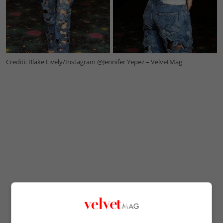
Crediti: Blake Lively/Instagram @Jennifer Yepez – VelvetMag