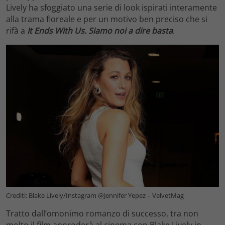
Lively ha sfoggiato una serie di look ispirati interamente
alla trama floreale e per un motivo ben preciso che si
rifà a
It Ends With Us. Siamo noi a dire basta
.
Crediti: Blake Lively/Instagram @Jennifer Yepez – VelvetMag
Tratto dall’omonimo romanzo di successo, tra non
molto il film approderà al cinema con Blake Lively in