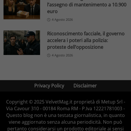
l’assegno di mantenimento a 10.900
euro
4 Agosto 2026
Riconoscimento facciale, il governo
accelera i poteri alla polizia:
proteste dell’opposizione
4 Agosto 2026
Privacy Policy
Disclaimer
Copyright © 2025 VelvetMag.it proprietà di Metup Srl -
Via Cavour 310 - 00184 Roma RM - P.Iva 12221781003 -
Questo blog non è una testata giornalistica, in quanto
viene aggiornato senza alcuna periodicità. Non può
pertanto considerarsi un prodotto editoriale ai sensi