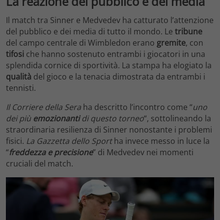
La reazione del pubblico e dei media
Il match tra Sinner e Medvedev ha catturato l’attenzione
del pubblico e dei media di tutto il mondo. Le
tribune
del campo centrale di Wimbledon erano
gremite
, con
tifosi
che hanno sostenuto entrambi i giocatori in una
splendida cornice di sportività. La stampa ha elogiato la
qualità
del gioco e la tenacia dimostrata da entrambi i
tennisti.
Il Corriere della Sera
ha descritto l’incontro come “
uno
dei più
emozionanti
di questo torneo
“, sottolineando la
straordinaria resilienza di Sinner nonostante i problemi
fisici.
La Gazzetta dello Sport
ha invece messo in luce la
“
freddezza e precisione
” di Medvedev nei momenti
cruciali del match.