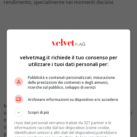
rendimento, specialmente nei momenti decisivi.
velvetmag.it richiede il tuo consenso per
utilizzare i tuoi dati personali per:
Pubblicità e contenuti personalizzati, misurazione
delle prestazioni dei contenuti e degli annunci,
ricerche sul pubblico, sviluppo di servizi
Archiviare informazioni su dispositivo e/o accedervi
Medvedev, dal canto suo, ha dimostrato una
straordinaria
solidità mentale
e una capacità di gestire i
Scopri di più
momenti di pressione con grande efficacia. La sua
I tuoi dati personali verranno trattati da 327 partner e le
strategia di gioco, basata su un servizio potente e colpi
informazioni raccolte dal tuo dispositivo (come cookie,
identificatori univoci e altri dati del dispositivo) potrebbero
profondi, ha messo in difficoltà Sinner, costringendolo