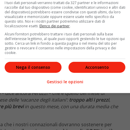
I tuoi dati personali verranno trattati da 327 partner e le informazioni
raccolte dal tuo dispositivo (come cookie, identificatori univoci e altri dati
del dispositivo) potrebbero essere condivise con questi ultimi, da loro
visualizzate e memorizzate oppure essere usate nello specifico da
questo sito. Noi e i nostri partner potremmo utilizzare dati di
localizzazione esatti.
Elenco dei partner
.
Alcuni fornitori potrebbero trattare i tuoi dati personali sulla base
dell'interesse legittimo, al quale puoi opporti gestendo le tue opzioni qui
sotto. Cerca un link in fondo a questa pagina o nel menu del sito per
gestire o revocare il consenso nelle impostazioni della privacy e dei
cookie.
Nega il consenso
Acconsento
eranno
indicatori altalenanti
sia tra le località degli
Gestisci le opzioni
mane. E ciò renderà ancora più complessa l’attività
o
– dice ancora Feruzzi – che è quello del mese di
se delle ‘vacanze degli italiani’:
troppo alti i prezzi
,
e più brevi
in questo mese, con una durata media che
a che i nostri connazionali dovranno sostenere per