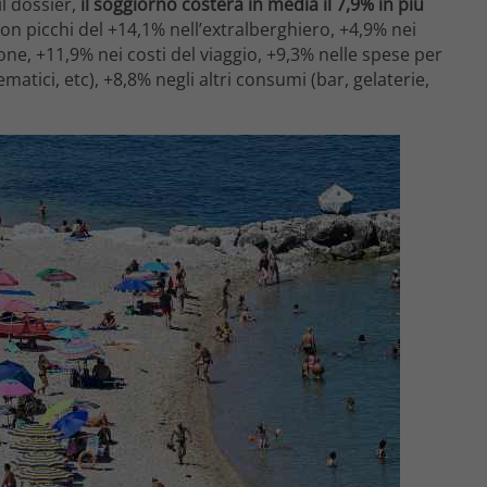
l dossier,
il soggiorno costerà in media il 7,9% in più
 con picchi del +14,1% nell’extralberghiero, +4,9% nei
one, +11,9% nei costi del viaggio, +9,3% nelle spese per
ematici, etc), +8,8% negli altri consumi (bar, gelaterie,