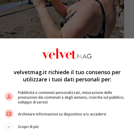
/Ciro Fusco
velvetmag.it richiede il tuo consenso per
utilizzare i tuoi dati personali per:
te
” afferma
Massimo Feruzzi
, responsabile di Jfc e
vello nazionale emerge come vi sia un incremento dei
 dei flussi turistici si riferisca in prevalenza verso
Pubblicità e contenuti personalizzati, misurazione delle
prestazioni dei contenuti e degli annunci, ricerche sul pubblico,
a
ed
Albania
a farla da padrone
“.
sviluppo di servizi
Archiviare informazioni su dispositivo e/o accedervi
Scopri di più