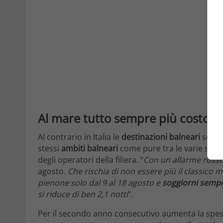
Al mare tutto sempre più costoso
Al contrario in Italia le
destinazioni balneari
segn
stessi
ambiti balneari
come pure tra le varie setti
degli operatori della filiera. “
Con un allarme ross
agosto.
Che rischia di non essere più il classico me
pienone solo dal 9 al 18 agosto e
soggiorni sempr
si riduce di ben 2,1 notti
“.
Per il secondo anno consecutivo aumenta la spes