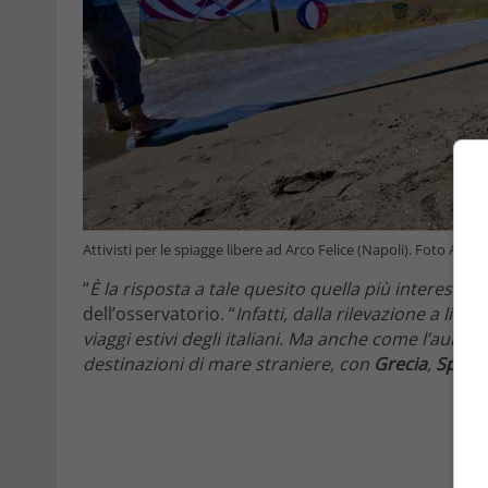
Attivisti per le spiagge libere ad Arco Felice (Napoli). Foto Ansa
“
È la risposta a tale quesito quella più interessan
dell’osservatorio. “
Infatti, dalla rilevazione a li
viaggi estivi degli italiani. Ma anche come l’aumento
destinazioni di mare straniere, con
Grecia
,
Spagn