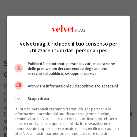
velvetmag.it richiede il tuo consenso per
utilizzare i tuoi dati personali per:
Salvatore Ferragamo, in mostra il
Pubblicità e contenuti personalizzati, misurazione
delle prestazioni dei contenuti e degli annunci,
design e l’artigianato italiano
ricerche sul pubblico, sviluppo di servizi
Quindi il progetto odierno rappresenta la sintesi di
Archiviare informazioni su dispositivo e/o accedervi
un’indagine a ritroso non solo sull’operato e la vita di
Scopri di più
Salvatore Ferragamo ma anche sul ruolo del museo
aziendale e sulla pratica curatoriale che lo accompagna.
I tuoi dati personali verranno trattati da 327 partner e le
Si avvale di nuovi snodi che da un lato mettono in luce il
informazioni raccolte dal tuo dispositivo (come cookie,
identificatori univoci e altri dati del dispositivo) potrebbero
contributo di Ferragamo alla
essere condivise con questi ultimi, da loro visualizzate e
rinascita dell’artigianato e alla definizione del Made in
memorizzate oppure essere usate nello specifico da questo
sito. Noi e i nostri partner potremmo utilizzare dati di
Italy nel dopoguerra, dall’altro evidenziano come il