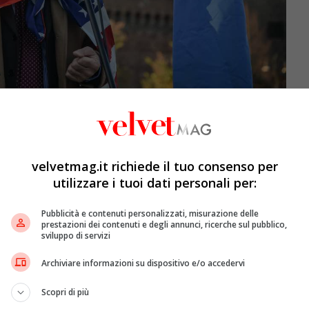
velvetmag.it richiede il tuo consenso per
e-Hamas: è guerra totale
utilizzare i tuoi dati personali per:
ura della tregua tra Israele e Hamas. E stavolta anche
 i bombardamenti israeliani erano stati meno pesanti
Pubblicità e contenuti personalizzati, misurazione delle
prestazioni dei contenuti e degli annunci, ricerche sul pubblico,
ra totale
. A Sud, la zona di Khan Younis difatti, dove
sviluppo di servizi
ne di guerra su ordine di Israele, oggi è l’obiettivo
nicef
ha parlato di “
bombardamenti implacabili
”. Il
Archiviare informazioni su dispositivo e/o accedervi
che
l’esercito sta espandendo l’offensiva di terra a “
tutte
le è stata “
invitata
”
a spostarsi nella città di confine di
Scopri di più
umanitario, dove il
sovraffollamento
e la mancanza dei