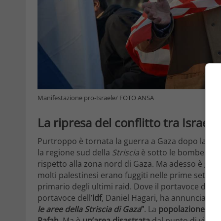
Manifestazione pro-Israele/ FOTO ANSA
La ripresa del conflitto tra Israel
Purtroppo è tornata la guerra a Gaza dopo la rott
la regione sud della
Striscia
è sotto le bombe. Qui
rispetto alla zona nord di Gaza. Ma adesso è
guer
molti palestinesi erano fuggiti nelle prime settima
primario degli ultimi raid. Dove il portavoce dell’
U
portavoce dell’
Idf
, Daniel Hagari, ha annunciato 
le aree della Striscia di Gaza
”
. La
popolazione
loca
Rafah
. Ma è
un’area disastrata
dal punto di vista 