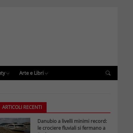
uty
Arte e Libri
ARTICOLI RECENTI
Danubio a livelli minimi record:
le crociere fluviali si fermano a