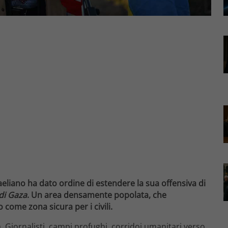
raeliano ha dato ordine di estendere la sua offensiva di
 di Gaza
. Un area densamente popolata, che
o come zona sicura per i civili.
 Giornalisti, campi profughi, corridoi umanitari verso