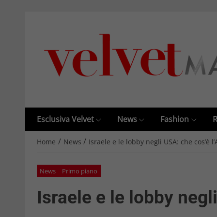
Esclusiva Velvet
News
Fashion
R
/
/
Home
News
Israele e le lobby negli USA: che cos’è l
News
Primo piano
Israele e le lobby negl