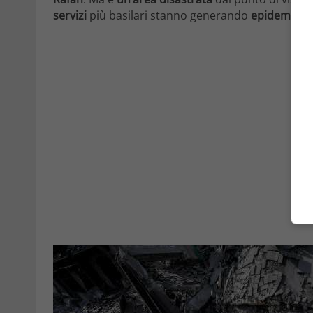
servizi
più basilari stanno generando
epidemie
.