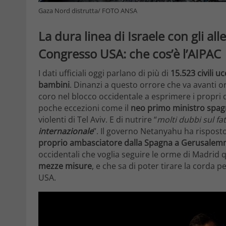
Gaza Nord distrutta/ FOTO ANSA
La dura linea di Israele con gli alle
Congresso USA: che cos’è l’AIPAC
I dati ufficiali oggi parlano di più di
15.523 civili uc
bambini
. Dinanzi a questo orrore che va avanti o
coro nel blocco occidentale
a esprimere i propri d
poche eccezioni come il
neo primo ministro spa
violenti di Tel Aviv. E di nutrire “
molti dubbi sul fa
internazionale
”. Il governo Netanyahu ha rispos
proprio ambasciatore dalla Spagna a Gerusale
occidentali che voglia seguire le orme di Madrid q
mezze misure
, e che sa di poter tirare la corda p
USA.