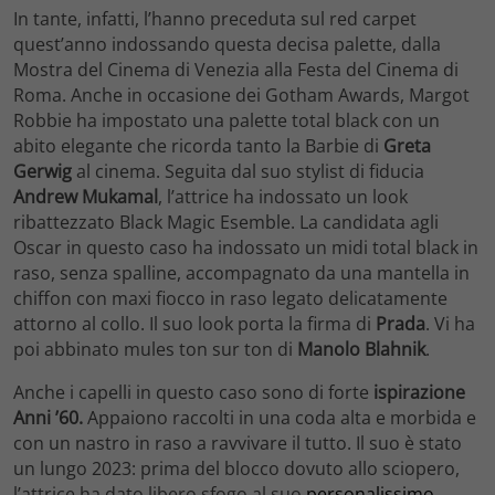
In tante, infatti, l’hanno preceduta sul red carpet
quest’anno indossando questa decisa palette, dalla
Mostra del Cinema di Venezia alla Festa del Cinema di
Roma. Anche in occasione dei Gotham Awards, Margot
Robbie ha impostato una palette total black con un
abito elegante che ricorda tanto la Barbie di
Greta
Gerwig
al cinema. Seguita dal suo stylist di fiducia
Andrew Mukamal
, l’attrice ha indossato un look
ribattezzato Black Magic Esemble. La candidata agli
Oscar in questo caso ha indossato un midi total black in
raso, senza spalline, accompagnato da una mantella in
chiffon con maxi fiocco in raso legato delicatamente
attorno al collo. Il suo look porta la firma di
Prada
. Vi ha
poi abbinato mules ton sur ton di
Manolo Blahnik
.
Anche i capelli in questo caso sono di forte
ispirazione
Anni ’60.
Appaiono raccolti in una coda alta e morbida e
con un nastro in raso a ravvivare il tutto. Il suo è stato
un lungo 2023: prima del blocco dovuto allo sciopero,
l’attrice ha dato libero sfogo al suo
personalissimo