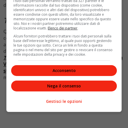
I tuoi dati personali verranno trattati da 327 partner e le
dandogli fascino nobile e imponenza.
informazioni raccolte dal tuo dispositivo (come cookie,
identificatori univoci e altri dati del dispositivo) potrebbero
essere condivise con questi ultimi, da loro visualizzate e
Tiziana
: stile asimmetrico
memorizzate oppure essere usate nello specifico da questo
sito. Noi e i nostri partner potremmo utilizzare dati di
localizzazione esatti.
Elenco dei partner
.
Questo abito da sposa presenta un elegante scollo a
Alcuni fornitori potrebbero trattare i tuoi dati personali sulla
corsetto asimmetrico. Decorato con perle, paillettes e
base dell'interesse legittimo, al quale puoi opporti gestendo
applicazioni floreali, accentua la vita e si trasforma
le tue opzioni qui sotto. Cerca un link in fondo a questa
pagina o nel menu del sito per gestire o revocare il consenso
dolcemente in una rigogliosa gonna a trapezio.
L’abito
nelle impostazioni della privacy e dei cookie.
Tiziana
della stilista capo del marchio «Yedyna» Maryna
Vasylieva, piacerà sicuramente alle appassionate dello
Acconsento
stile classico
che cercano di aggiungere un tocco di
modernità alla loro immagine.
Nega il consenso
Gestisci le opzioni