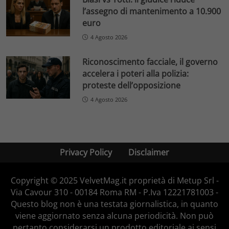
l’assegno di mantenimento a 10.900
euro
4 Agosto 2026
Riconoscimento facciale, il governo
accelera i poteri alla polizia:
proteste dell’opposizione
4 Agosto 2026
Privacy Policy
Disclaimer
Copyright © 2025 VelvetMag.it proprietà di Metup Srl -
Via Cavour 310 - 00184 Roma RM - P.Iva 12221781003 -
Questo blog non è una testata giornalistica, in quanto
viene aggiornato senza alcuna periodicità. Non può
pertanto considerarsi un prodotto editoriale ai sensi