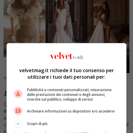
velvetmag.it richiede il tuo consenso per
utilizzare i tuoi dati personali per:
The models: Ofelia, Emanuela and Tiziana, Courtesy of Press Office
Pubblicità e contenuti personalizzati, misurazione
Emanuela
, la maestosità assoluta
delle prestazioni dei contenuti e degli annunci,
ricerche sul pubblico, sviluppo di servizi
Questo vestito è l’incarnazione della
femminilità
moderna
e della raffinatezza. Grazie alla silhouette
Archiviare informazioni su dispositivo e/o accedervi
aderente della sirena e al taglio profondo a forma di
Scopri di più
cuore, sottolinea favorevolmente la figura della sposa. Il
lungo strascico completa il design dell’abito
Emanuela
,