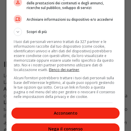
delle prestazioni dei contenuti e degli annunci,
ricerche sul pubblico, sviluppo di servizi
Archiviare informazioni su dispositivo e/o accedervi
Scopri di più
I tuoi dati personali verranno trattati da 327 partner e le
informazioni raccolte dal tuo dispositivo (come cookie,
identificatori univoci e altri dati del dispositivo) potrebbero
essere condivise con questi ultimi, da loro visualizzate e
memorizzate oppure essere usate nello specifico da questo
Il messaggio di Meloni
sito. Noi e i nostri partner potremmo utilizzare dati di
localizzazione esatti.
Elenco dei partner
.
Le ricerche di
Filippo Turetta
proseguono senza sosta.
Alcuni fornitori potrebbero trattare i tuoi dati personali sulla
La
Fiat Punto nera
del giovane è stata localizzata in
base dell'interesse legittimo, al quale puoi opporti gestendo
le tue opzioni qui sotto. Cerca un link in fondo a questa
Austria
domenica scorsa 12 novembre. I sistemi di
pagina o nel menu del sito per gestire o revocare il consenso
controllo stradale hanno immortalato l’auto di Turetta a
nelle impostazioni della privacy e dei cookie.
Lienz
, nel Tirolo orientale, ma anche in
Carinzia
. Non ci
sarebbero invece, per il momento, elementi che provino
Acconsento
il suo ritorno in Italia. “
Ho seguito con apprensione gli
aggiornamenti sul caso e, fino alla fine, ho sperato in un
epilogo diverso
” ha scritto su Facebook la premier
Nega il consenso