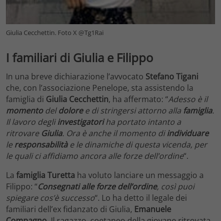
Giulia Cecchettin. Foto X @Tg1Rai
I familiari di Giulia e Filippo
In una breve dichiarazione l’avvocato
Stefano Tigani
che, con l’associazione Penelope, sta assistendo la
famiglia di
Giulia Cecchettin
, ha affermato: “
Adesso è il
momento
del
dolore
e di stringersi attorno alla
famiglia
.
Il lavoro degli
investigatori
ha portato intanto a
ritrovare
Giulia
. Ora è anche il momento di
individuare
le
responsabilità
e le dinamiche di questa vicenda, per
le quali ci affidiamo ancora alle forze dell’ordine
“.
La
famiglia Turetta
ha voluto lanciare un messaggio a
Filippo: “
Consegnati alle forze dell’ordine
, così puoi
spiegare cos’è successo
“. Lo ha detto il legale dei
familiari dell’ex fidanzato di Giulia,
Emanuele
Compagno
. Il ragazzo, coetaneo della giovane ritrovata