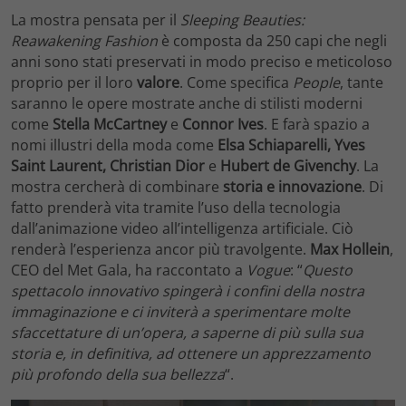
La mostra pensata per il
Sleeping Beauties:
Reawakening Fashion
è composta da 250 capi che negli
anni sono stati preservati in modo preciso e meticoloso
proprio per il loro
valore
. Come specifica
People
, tante
saranno le opere mostrate anche di stilisti moderni
come
Stella McCartney
e
Connor Ives
. E farà spazio a
nomi illustri della moda come
Elsa Schiaparelli, Yves
Saint Laurent, Christian Dior
e
Hubert de Givenchy
. La
mostra cercherà di combinare
storia e innovazione
. Di
fatto prenderà vita tramite l’uso della tecnologia
dall’animazione video all’intelligenza artificiale. Ciò
renderà l’esperienza ancor più travolgente.
Max Hollein
,
CEO del Met Gala, ha raccontato a
Vogue
: “
Questo
spettacolo innovativo spingerà i confini della nostra
immaginazione e ci inviterà a sperimentare molte
sfaccettature di un’opera, a saperne di più sulla sua
storia e, in definitiva, ad ottenere un apprezzamento
più profondo della sua bellezza
“.