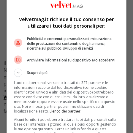
velvetmag.it richiede il tuo consenso per
utilizzare i tuoi dati personali per:
Pubblicità e contenuti personalizzati, misurazione
delle prestazioni dei contenuti e degli annunci,
ricerche sul pubblico, sviluppo di servizi
Archiviare informazioni su dispositivo e/o accedervi
Il Met Gala è un evento tradizionale ormai in quel di
New York, ma la cerimonia come la conosciamo oggi è
Scopri di più
merito di
Diana Vreeland
, che ha introdotto un tema
I tuoi dati personali verranno trattati da 327 partner e le
portante per ogni gala. Negli anni, poi, ha catturato
informazioni raccolte dal tuo dispositivo (come cookie,
interesse mediatico con il coinvolgimento di
Anna
identificatori univoci e altri dati del dispositivo) potrebbero
Wintour
,
direttrice di
Vogue America
. A questo punto
essere condivise con questi ultimi, da loro visualizzate e
memorizzate oppure essere usate nello specifico da questo
non resta che chiedersi chi apparirà sul red carpet: chi
sito. Noi e i nostri partner potremmo utilizzare dati di
farà parte della guest list?
localizzazione esatti.
Elenco dei partner
.
Alcuni fornitori potrebbero trattare i tuoi dati personali sulla
base dell'interesse legittimo, al quale puoi opporti gestendo
le tue opzioni qui sotto. Cerca un link in fondo a questa