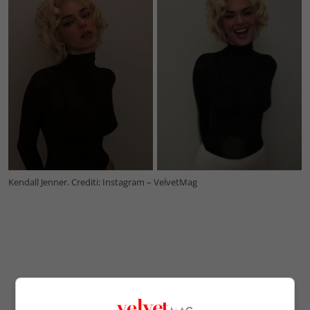
Kendall Jenner. Crediti: Instagram – VelvetMag