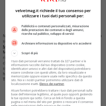
velvetmag.it richiede il tuo consenso per
utilizzare i tuoi dati personali per:
Pubblicità e contenuti personalizzati, misurazione
delle prestazioni dei contenuti e degli annunci,
ricerche sul pubblico, sviluppo di servizi
Non soltanto Wonder Woman. Forse perché ispirata da
sua sorella che le ha reso omaggio
sul red carpet del
Archiviare informazioni su dispositivo e/o accedervi
Met Gala 2022
, Kendall Jenner ha interpretato anche
Marilyn Monroe
, indossando una parrucca bionda e
Scopri di più
ricreando uno dei suoi look più iconici, un casual look
I tuoi dati personali verranno trattati da 327 partner e le
che sfoggiò per la rivista Life nel 1953. Questo look è
informazioni raccolte dal tuo dispositivo (come cookie,
stato pensato per un party a tema di Los Angeles dove
identificatori univoci e altri dati del dispositivo) potrebbero
essere condivise con questi ultimi, da loro visualizzate e
hanno presenziato anche altre star come
Channing
memorizzate oppure essere usate nello specifico da questo
Tatum
e
Zoe Kravitz
.
sito. Noi e i nostri partner potremmo utilizzare dati di
localizzazione esatti.
Elenco dei partner
.
Alcuni fornitori potrebbero trattare i tuoi dati personali sulla
base dell'interesse legittimo, al quale puoi opporti gestendo
le tue opzioni qui sotto. Cerca un link in fondo a questa
pagina o nel menu del sito per gestire o revocare il consenso
nelle impostazioni della privacy e dei cookie.