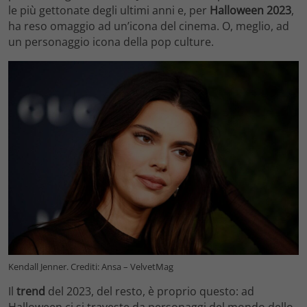
le più gettonate degli ultimi anni e, per
Halloween 2023
,
ha reso omaggio ad un’icona del cinema. O, meglio, ad
un personaggio icona della pop culture.
Kendall Jenner. Crediti: Ansa – VelvetMag
Il
trend
del 2023, del resto, è proprio questo: ad
Halloween ci si traveste da personaggi del mondo dello