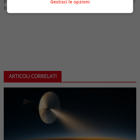
panarabo, portare avanti una posizione di apertura con
Gestisci le opzioni
Israele.
ARTICOLI CORRELATI