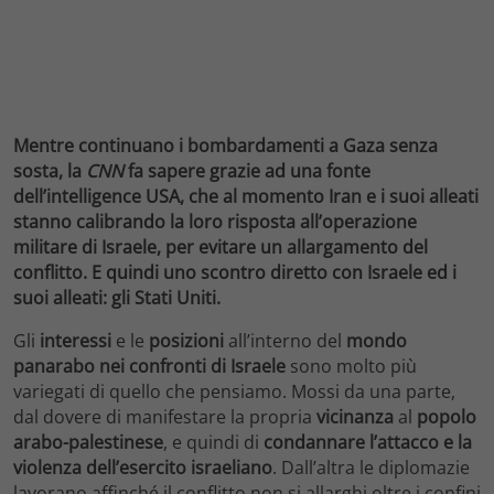
Mentre continuano i bombardamenti a Gaza senza
sosta,
la
CNN
fa sapere grazie ad una fonte
dell’intelligence USA, che al momento Iran e i suoi alleati
stanno calibrando la loro risposta all’operazione
militare di Israele, per evitare un allargamento del
conflitto. E quindi uno scontro diretto con Israele ed i
suoi alleati: gli Stati Uniti.
Gli
interessi
e le
posizioni
all’interno del
mondo
panarabo
nei confronti di Israele
sono molto più
variegati di quello che pensiamo. Mossi da una parte,
dal dovere di manifestare la propria
vicinanza
al
popolo
arabo-palestinese
, e quindi di
condannare l’attacco e la
violenza dell’esercito israeliano
. Dall’altra le diplomazie
lavorano affinché il conflitto non si allarghi oltre i confini