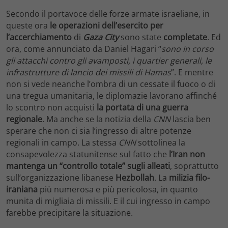
Secondo il portavoce delle forze armate israeliane, in
queste ora
le operazioni dell’esercito per
l’accerchiamento
di
Gaza City
sono state
completate
. Ed
ora, come annunciato da Daniel Hagari “
sono in corso
gli attacchi contro gli avamposti, i quartier generali, le
infrastrutture di lancio dei missili di Hamas
”. E mentre
non si vede neanche l’ombra di un cessate il fuoco o di
una tregua umanitaria, le diplomazie lavorano affinché
lo scontro non acquisti
la portata di una guerra
regionale
. Ma anche se la notizia della
CNN
lascia ben
sperare che non ci sia l’ingresso di altre potenze
regionali in campo. La stessa
CNN
sottolinea la
consapevolezza statunitense sul fatto che
l’Iran non
mantenga un “controllo totale” sugli alleati
, soprattutto
sull’organizzazione libanese
Hezbollah
. La
milizia filo-
iraniana
più numerosa e più pericolosa, in quanto
munita di migliaia di missili. E il cui ingresso in campo
farebbe precipitare la situazione.