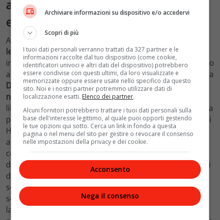
americana e i finanziamenti ai gruppi
Archiviare informazioni su dispositivo e/o accedervi
estremisti
Scopri di più
Ad avere
un contatto diretto
però
con Hamas e la sua
I tuoi dati personali verranno trattati da 327 partner e le
leadership è il Qatar
. Un Paese che ospita un
informazioni raccolte dal tuo dispositivo (come cookie,
importante base militare americana. E che sta trattando
identificatori univoci e altri dati del dispositivo) potrebbero
essere condivise con questi ultimi, da loro visualizzate e
al momento con i leader di Hamas che si sono rifugiati a
memorizzate oppure essere usate nello specifico da questo
Doha
, per la
liberazione degli ostaggi con passaporti
sito. Noi e i nostri partner potremmo utilizzare dati di
non israeliani
. Quando e se il Qatar dovesse riuscire a
localizzazione esatti.
Elenco dei partner
.
liberare tutti gli ostaggi “stranieri”, alcuni si aspettano la
Alcuni fornitori potrebbero trattare i tuoi dati personali sulla
base dell'interesse legittimo, al quale puoi opporti gestendo
pressione della diplomazia USA nell’espellere i leader di
le tue opzioni qui sotto. Cerca un link in fondo a questa
Hamas dal territorio. Che magari potrebbero trovare
pagina o nel menu del sito per gestire o revocare il consenso
asilo in
Russia
, dove il presidente Putin ha avuto già un
nelle impostazioni della privacy e dei cookie.
colloquio con una delegazione dei suoi vertici. Il Qatar
da anni subisce le
accuse
da parte di Riyad e Abu Dhabi
Acconsento
di
finanziare gruppi estremisti in Medio Oriente
. Anche
se non è l’unico a farlo. L’invito alla cautela dunque
Nega il consenso
sembra regnare nei Paesi chiave dell’area, anche
laddove è difficile al livello mediatico, in quanto Paese