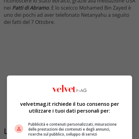
riconoscere lo Stato ebraico, grazie alla mediazione USA
nei
Patti di Abramo
. E lo sceicco Mohamed Bin Zayed è
uno dei pochi ad aver telefonato Netanyahu a seguito
dei fatti del 7 Ottobre.
velvetmag.it richiede il tuo consenso per
utilizzare i tuoi dati personali per:
Pubblicità e contenuti personalizzati, misurazione
L’ambiguità del Qatar: la base
delle prestazioni dei contenuti e degli annunci,
ricerche sul pubblico, sviluppo di servizi