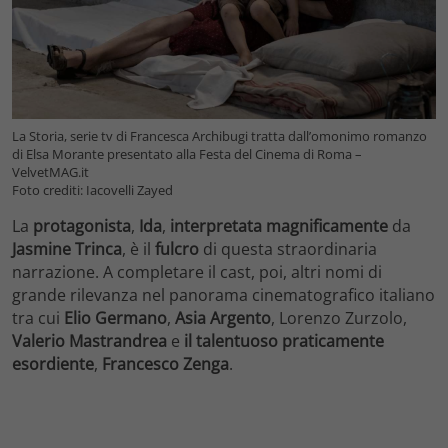
La Storia, serie tv di Francesca Archibugi tratta dall’omonimo romanzo
di Elsa Morante presentato alla Festa del Cinema di Roma –
VelvetMAG.it
Foto crediti: Iacovelli Zayed
La
protagonista
,
Ida
,
interpretata magnificamente
da
Jasmine Trinca
, è il
fulcro
di questa straordinaria
narrazione. A completare il cast, poi, altri nomi di
grande rilevanza nel panorama cinematografico italiano
tra cui
Elio Germano
,
Asia Argento
, Lorenzo Zurzolo,
Valerio Mastrandrea
e
il talentuoso praticamente
esordiente
,
Francesco Zenga
.