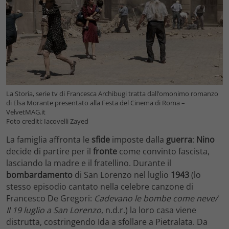
La Storia, serie tv di Francesca Archibugi tratta dall’omonimo romanzo
di Elsa Morante presentato alla Festa del Cinema di Roma –
VelvetMAG.it
Foto crediti: Iacovelli Zayed
La famiglia affronta le
sfide
imposte dalla
guerra
:
Nino
decide di partire per il
fronte
come convinto fascista,
lasciando la madre e il fratellino. Durante il
bombardamento
di San Lorenzo nel luglio
1943
(lo
stesso episodio cantato nella celebre canzone di
Francesco De Gregori:
Cadevano le bombe come neve/
Il 19 luglio a San Lorenzo
, n.d.r.) la loro casa viene
distrutta, costringendo Ida a sfollare a Pietralata. Da