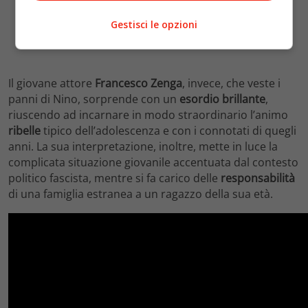
Gestisci le opzioni
Il giovane attore
Francesco Zenga
, invece, che veste i
panni di Nino, sorprende con un
esordio brillante
,
riuscendo ad incarnare in modo straordinario l’animo
ribelle
tipico dell’adolescenza e con i connotati di quegli
anni. La sua interpretazione, inoltre, mette in luce la
complicata situazione giovanile accentuata dal contesto
politico fascista, mentre si fa carico delle
responsabilità
di una famiglia estranea a un ragazzo della sua età.