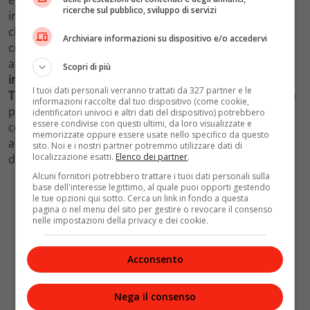
ricerche sul pubblico, sviluppo di servizi
in modo impeccabile l’
atmosfera angosciante
e
claustrofobica di quegli anni. La precisione storica con
Archiviare informazioni su dispositivo e/o accedervi
cui vengono narrati gli eventi, poi, aggiunge ulteriore
autenticità alla trama. Anche le fantastiche
Scopri di più
interpretazioni
del
cast
non sono da meno.
Jasmine
I tuoi dati personali verranno trattati da 327 partner e le
Trinca
, nel ruolo di Ida Mancuso, regala al pubblico una
informazioni raccolte dal tuo dispositivo (come cookie,
performance emozionante. Racchiude tutta la
identificatori univoci e altri dati del dispositivo) potrebbero
essere condivise con questi ultimi, da loro visualizzate e
complessità del personaggio, dalla sua
forza
interiore
memorizzate oppure essere usate nello specifico da questo
alla sua
vulnerabilità
, senza tralasciare l’aspetto
sito. Noi e i nostri partner potremmo utilizzare dati di
localizzazione esatti.
Elenco dei partner
.
dell’
amore materno
in tempi difficili.
Alcuni fornitori potrebbero trattare i tuoi dati personali sulla
base dell'interesse legittimo, al quale puoi opporti gestendo
le tue opzioni qui sotto. Cerca un link in fondo a questa
pagina o nel menu del sito per gestire o revocare il consenso
nelle impostazioni della privacy e dei cookie.
Acconsento
Nega il consenso