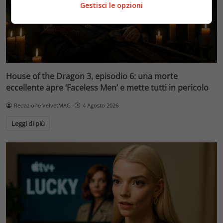
Gestisci le opzioni
House of the Dragon 3, episodio 6: una morte
eccellente apre ‘Faceless Men’ e mette tutti in pericolo
Redazione VelvetMAG
4 Agosto 2026
Leggi di più