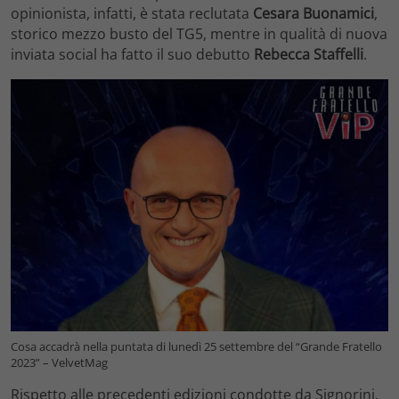
opinionista, infatti, è stata reclutata
Cesara Buonamici
,
storico mezzo busto del TG5, mentre in qualità di nuova
inviata social ha fatto il suo debutto
Rebecca Staffelli
.
Cosa accadrà nella puntata di lunedì 25 settembre del “Grande Fratello
2023” – VelvetMag
Rispetto alle precedenti edizioni condotte da Signorini,