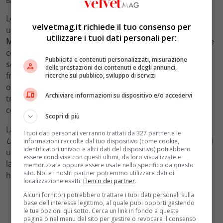
Barbara De Santi torna a Uomini e Donne – VelvetMag
Lorenzo Pugnaloni ha poi reso noto che la Galgani è
velvetmag.it richiede il tuo consenso per
uscita con due nuovi cavalieri:
Tony
e il 57enne
utilizzare i tuoi dati personali per:
Maurizio
. Con il primo ha chiuso la conoscenza, mentre
con il secondo,
con il quale si è scambiata un bacio
, ha
Pubblicità e contenuti personalizzati, misurazione
scelto di proseguire. Intanto, mentre
Cristina
sta
delle prestazioni dei contenuti e degli annunci,
frequentando un uomo di nome
Gianluca
, nel trono
ricerche sul pubblico, sviluppo di servizi
over arriverà
Marco
che si dirà interessato a
tre dame
,
Archiviare informazioni su dispositivo e/o accedervi
tra cui
Roberta Di Padua
, ma nessuna di loro vorrà
conoscerlo.
Scopri di più
La vera notizia clamorosa della nuova registrazione di
I tuoi dati personali verranno trattati da 327 partner e le
Uomini e Donne
sarà però rappresentata dal ritorno di
informazioni raccolte dal tuo dispositivo (come cookie,
identificatori univoci e altri dati del dispositivo) potrebbero
un volto storico:
Barbara De Santi
. Dopo aver concluso
essere condivise con questi ultimi, da loro visualizzate e
la sua esperienza nella trasmissione nel 2020, la dama
memorizzate oppure essere usate nello specifico da questo
sito. Noi e i nostri partner potremmo utilizzare dati di
ha deciso di fare ritorno per provare a trovare l’amore.
localizzazione esatti.
Elenco dei partner
.
Alcuni fornitori potrebbero trattare i tuoi dati personali sulla
base dell'interesse legittimo, al quale puoi opporti gestendo
le tue opzioni qui sotto. Cerca un link in fondo a questa
pagina o nel menu del sito per gestire o revocare il consenso