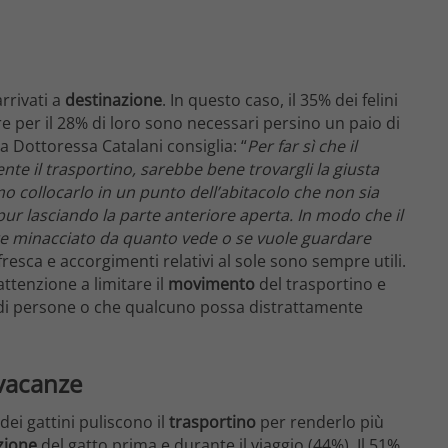
rrivati a
destinazione
. In questo caso, il 35% dei felini
 per il 28% di loro sono necessari persino un paio di
a Dottoressa Catalani consiglia: “
Per far sì che il
nte il trasportino, sarebbe bene trovargli la giusta
o collocarlo in un punto dell’abitacolo che non sia
 pur lasciando la parte anteriore aperta. In modo che il
nte minacciato da quanto vede o se vuole guardare
 fresca e accorgimenti relativi al sole sono sempre utili.
ttenzione a limitare il
movimento
del trasportino e
i, di persone o che qualcuno possa distrattamente
 vacanze
dei gattini puliscono il
trasportino
per renderlo più
zione
del gatto prima e durante il viaggio (44%). Il 51%