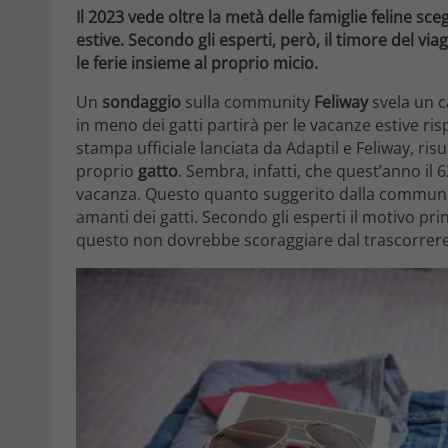
Il 2023 vede oltre la metà delle famiglie feline sce
estive. Secondo gli esperti, però, il timore del v
le ferie insieme al proprio micio.
Un
sondaggio
sulla community
Feliway
svela un ca
in meno dei gatti partirà per le vacanze estive r
stampa ufficiale lanciata da Adaptil e Feliway, risu
proprio
gatto
. Sembra, infatti, che quest’anno il 
vacanza. Questo quanto suggerito dalla community
amanti dei gatti. Secondo gli esperti il motivo pr
questo non dovrebbe scoraggiare dal trascorrere 