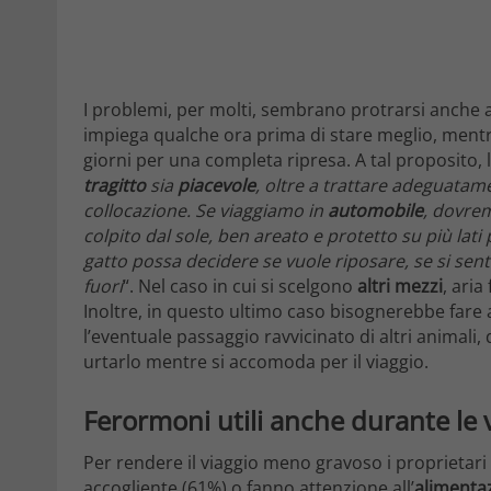
I problemi, per molti, sembrano protrarsi anche a
impiega qualche ora prima di stare meglio, mentre
giorni per una completa ripresa. A tal proposito, l
tragitto
sia
piacevole
, oltre a trattare adeguatame
collocazione. Se viaggiamo in
automobile
, dovrem
colpito dal sole, ben areato e protetto su più lati
gatto possa decidere se vuole riposare, se si se
fuori
“. Nel caso in cui si scelgono
altri mezzi
, aria
Inoltre, in questo ultimo caso bisognerebbe fare a
l’eventuale passaggio ravvicinato di altri animal
urtarlo mentre si accomoda per il viaggio.
Ferormoni utili anche durante le
Per rendere il viaggio meno gravoso i proprietari 
accogliente (61%) o fanno attenzione all’
alimenta