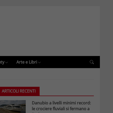
uty
Arte e Libri
ARTICOLI RECENTI
Danubio a livelli minimi record:
le crociere fluviali si fermano a