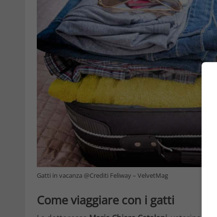
Gatti in vacanza @Crediti Feliway – VelvetMag
Come viaggiare con i gatti