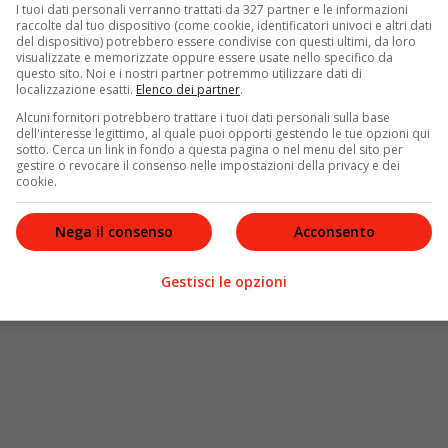
 esperto in comportamento animale e Presidente Senior
I tuoi dati personali verranno trattati da 327 partner e le informazioni
 ai gatti fanno pensare che prevalga nell’animale il
raccolte dal tuo dispositivo (come cookie, identificatori univoci e altri dati
del dispositivo) potrebbero essere condivise con questi ultimi, da loro
n nostra compagnia. Molti gatti, al contrario di quanto
visualizzate e memorizzate oppure essere usate nello specifico da
e giornate e risentono della nostra assenza. Per questi
questo sito. Noi e i nostri partner potremmo utilizzare dati di
localizzazione esatti.
Elenco dei partner
.
vole
“. La Dottoressa Catalani tiene a precisare che per
no
stress
per l’
animale
e anche per la
famiglia
. Del resto,
Alcuni fornitori potrebbero trattare i tuoi dati personali sulla base
dell'interesse legittimo, al quale puoi opporti gestendo le tue opzioni qui
a trovare radici proprio nel disagio procurato dal
sotto. Cerca un link in fondo a questa pagina o nel menu del sito per
ondaggio afferma, a tal proposito, che il
trasporto
è fonte
gestire o revocare il consenso nelle impostazioni della privacy e dei
cookie.
ndo
(82%), con
agitazione
(47%) e per qualcuno arriva
Nega il consenso
Acconsento
Gestisci le opzioni