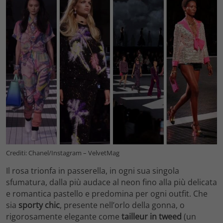
Crediti: Chanel/Instagram – VelvetMag
Il rosa trionfa in passerella, in ogni sua singola
sfumatura, dalla più audace al neon fino alla più delicata
e romantica pastello e predomina per ogni outfit. Che
sia
sporty chic
, presente nell’orlo della gonna, o
rigorosamente elegante come
tailleur in tweed
(un