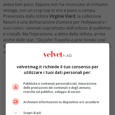
aveva ben poco. Eppure non ha rinunciato al richiamo
vintage, con un crop top in oro e jeans a zampa.
Presentata dalla stilista
Virginie Viard
, la collezione
Resort è una dichiarazione d’amore per Hollywood e i
suoi colori, ravvivati soprattutto dall’utilizzo di paillettes
e cristalli. Ma l’ispirazione, a detta della stilista, arriva
anche dalle star. “
Da John Travolta a Jane Fonda: così
tante attrici, i corpi, la palestra, l’aerobica. Un peu sport,
un peu tweed
“, ha raccontato a
WWD
.
velvetmag.it richiede il tuo consenso per
utilizzare i tuoi dati personali per:
Pubblicità e contenuti personalizzati, misurazione
delle prestazioni dei contenuti e degli annunci,
ricerche sul pubblico, sviluppo di servizi
Archiviare informazioni su dispositivo e/o accedervi
Scopri di più