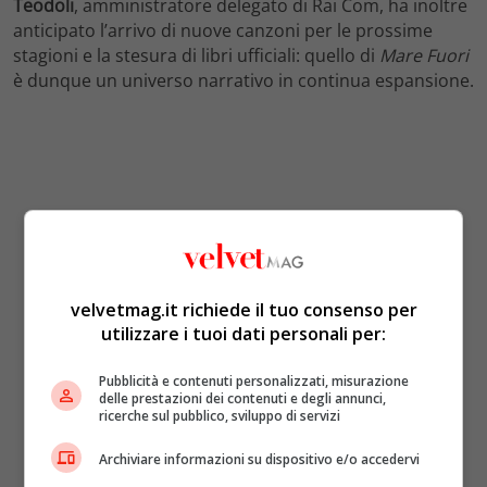
Teodoli
, amministratore delegato di Rai Com, ha inoltre
anticipato l’arrivo di nuove canzoni per le prossime
stagioni e la stesura di libri ufficiali: quello di
Mare Fuori
è dunque un universo narrativo in continua espansione.
velvetmag.it richiede il tuo consenso per
utilizzare i tuoi dati personali per:
Pubblicità e contenuti personalizzati, misurazione
delle prestazioni dei contenuti e degli annunci,
ricerche sul pubblico, sviluppo di servizi
Archiviare informazioni su dispositivo e/o accedervi