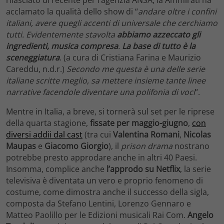
rilasciato di recente per l’agenzia ANSA, la Ammirati ha
acclamato la qualità dello show di “
andare oltre i confini
italiani, avere quegli accenti di universale che cerchiamo
tutti. Evidentemente stavolta
abbiamo azzeccato gli
ingredienti, musica compresa
.
La base di tutto è la
sceneggiatura
. (a cura di Cristiana Farina e Maurizio
Careddu, n.d.r.)
Secondo me questa è una delle serie
italiane scritte meglio, sa mettere insieme tante linee
narrative facendole diventare una polifonia di voci
“.
Mentre in Italia, a breve, si tornerà sul set per le riprese
della quarta stagione,
fissate per maggio-giugno
,
con
diversi addii dal cast
(tra cui
Valentina Romani
,
Nicolas
Maupas
e
Giacomo Giorgio
), il
prison drama
nostrano
potrebbe presto approdare anche in altri 40 Paesi.
Insomma, complice anche
l’approdo su Netflix
, la serie
televisiva è diventata un vero e proprio fenomeno di
costume, come dimostra anche il successo della sigla,
composta da Stefano Lentini, Lorenzo Gennaro e
Matteo Paolillo per le Edizioni musicali Rai Com.
Angelo