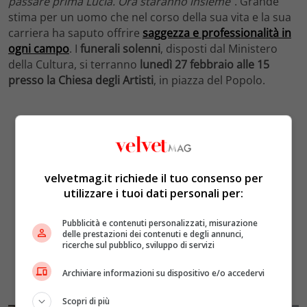
passare prima Lucia. Ora staranno insieme
“. Grande
stima per un uomo che nel corso della sua vita e la sua
carriera ha saputo offrire
saggezza e professionalità in
ogni campo
. I
funerali
solenni
, disposti dal Ministero
della Cultura, si terranno
lunedì 27 febbraio alle 15
presso la Chiesa degli Artisti
, in piazza del Popolo.
velvetmag.it richiede il tuo consenso per
utilizzare i tuoi dati personali per:
Pubblicità e contenuti personalizzati, misurazione
delle prestazioni dei contenuti e degli annunci,
ricerche sul pubblico, sviluppo di servizi
Archiviare informazioni su dispositivo e/o accedervi
Scopri di più