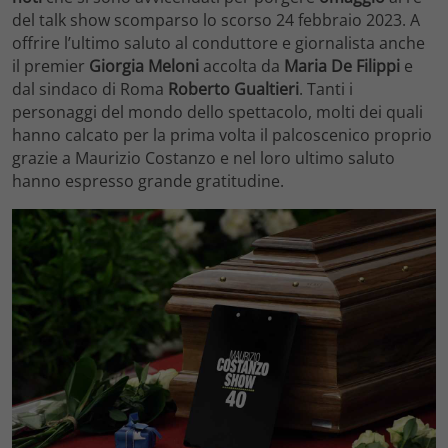
del talk show scomparso lo scorso 24 febbraio 2023. A
offrire l’ultimo saluto al conduttore e giornalista anche
il premier
Giorgia Meloni
accolta da
Maria De Filippi
e
dal sindaco di Roma
Roberto Gualtieri
. Tanti i
personaggi del mondo dello spettacolo, molti dei quali
hanno calcato per la prima volta il palcoscenico proprio
grazie a Maurizio Costanzo e nel loro ultimo saluto
hanno espresso grande gratitudine.