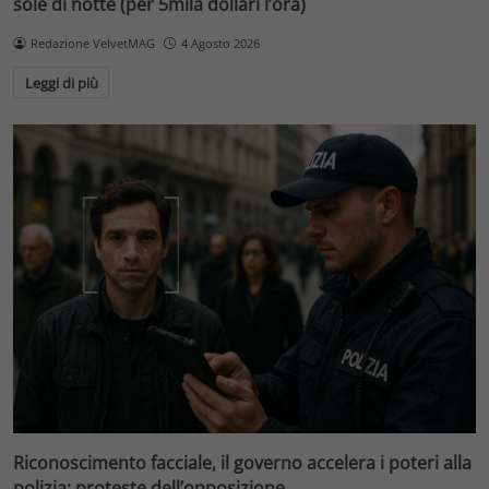
sole di notte (per 5mila dollari l’ora)
Redazione VelvetMAG
4 Agosto 2026
Leggi di più
Riconoscimento facciale, il governo accelera i poteri alla
polizia: proteste dell’opposizione