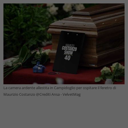
La camera ardente allestita in Campidoglio per ospitare il feretro di
Maurizio Costanzo @Crediti Ansa - VelvetMag