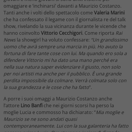
omaggiare e ‘inchinarsi’ davanti a Maurizio Costanzo.
Tanti anche i volti dello spettacolo come
Valeria Marini
che ha confessato il legame con il giornalista re del talk
show, rivelando la sua vicinanza durante le vicende che
hanno coinvolto
Vittorio Cecchigori
. Come riporta
Rai
News
la showgirl ha voluto confessare:
“Un grandissimo
uomo che avrà sempre una marcia in più. Ho avuto la
fortuna di fare tante cose con lui. Ma quando ero sola a
difendere Vittorio mi ha dato una mano perché era
nella sua natura saper evidenziare il giusto, non solo
per noi artisti ma anche per il pubblico. È una grande
perdita impossibile da colmare. Verrà colmata solo con
la sua grandezza e le cose che ha fatto
“.
A porre i suoi omaggi a Maurizio Costanzo anche
l’attore
Lino Banfi
che nei giorni scorsi ha perso la
moglie Lucia e commosso ha dichiarato: “
Mia moglie e
Maurizio se ne sono andati quasi
contemporaneamente. Lui con la sua galanteria ha fatto