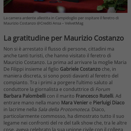
La camera ardente allestita in Campidoglio per ospitare il feretro di
Maurizio Costanzo @Crediti Ansa – VelvetMag
La gratitudine per Maurizio Costanzo
Non si è arrestato il flusso di persone, cittadini ma
anche tanti turisti, che hanno visitato il feretro di
Maurizio Costanzo. La prima ad arrivare la moglie Maria
De Filippi insieme al figlio
Gabriele Costanzo
che, in
maniera discreta, si sono posti davanti al feretro del
compianto. Tra i primi a porgere l’ultimo saluto al
conduttore la giornalista e conduttrice di
Forum
Barbara Palombelli
con il marito
Francesco Rutelli
. Ad
entrare mano nella mano
Mara Venier
e
Pierluigi Diaco
in lacrime nella
Sala della Protomoteca
. Diaco,
particolarmente commosso, ha dimostrato tutto il suo
legame nei confronti del re del talk show che, tra le altre
cose, aveva celebrato la sua unione civile con il collega