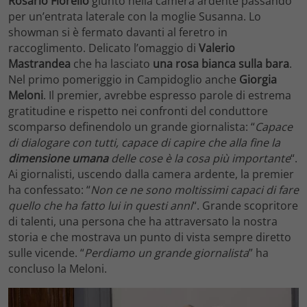
Rosario Fiorello
giunto nella camera ardente passando
per un’entrata laterale con la moglie Susanna. Lo
showman si è fermato davanti al feretro in
raccoglimento. Delicato l’omaggio di
Valerio
Mastrandea
che ha lasciato
una rosa bianca sulla bara
.
Nel primo pomeriggio in Campidoglio anche
Giorgia
Meloni
. Il premier, avrebbe espresso parole di estrema
gratitudine e rispetto nei confronti del conduttore
scomparso definendolo un grande giornalista: “
Capace
di dialogare con tutti, capace di capire che alla fine la
dimensione umana
delle cose è la cosa più importante
“.
Ai giornalisti, uscendo dalla camera ardente, la premier
ha confessato: “
Non ce ne sono moltissimi capaci di fare
quello che ha fatto lui in questi anni
“. Grande scopritore
di talenti, una persona che ha attraversato la nostra
storia e che mostrava un punto di vista sempre diretto
sulle vicende. “
Perdiamo un grande giornalista
” ha
concluso la Meloni.