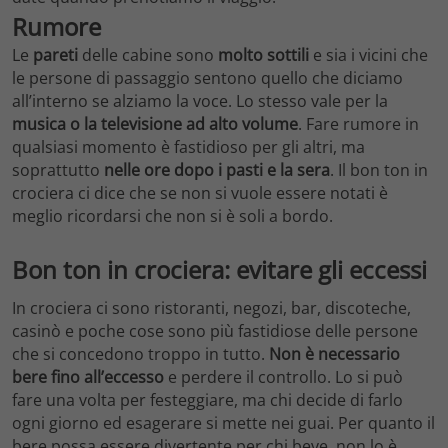
Rumore
Le
pareti
delle cabine sono
molto sottili
e sia i vicini che
le persone di passaggio sentono quello che diciamo
all’interno se alziamo la voce. Lo stesso vale per la
musica o la televisione ad alto volume
. Fare rumore in
qualsiasi momento è fastidioso per gli altri, ma
soprattutto
nelle ore dopo i pasti e la sera
. Il bon ton in
crociera ci dice che se non si vuole essere notati è
meglio ricordarsi che non si è soli a bordo.
Bon ton in crociera: evitare gli e
ccessi
In crociera ci sono ristoranti, negozi, bar, discoteche,
casinò e poche cose sono più fastidiose delle persone
che si concedono troppo in tutto.
Non è necessario
bere fino all’eccesso
e perdere il controllo. Lo si può
fare una volta per festeggiare, ma chi decide di farlo
ogni giorno ed esagerare si mette nei guai. Per quanto il
bere possa essere divertente per chi beve, non lo è