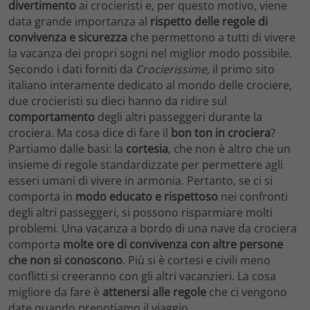
divertimento
ai crocieristi e, per questo motivo, viene
data grande importanza al
rispetto delle regole di
convivenza e sicurezza
che permettono a tutti di vivere
la vacanza dei propri sogni nel miglior modo possibile.
Secondo i dati forniti da
Crocierissime,
il primo sito
italiano interamente dedicato al mondo delle crociere,
due crocieristi su dieci hanno da ridire sul
comportamento
degli altri passeggeri durante la
crociera. Ma cosa dice di fare il
bon ton in crociera
?
Partiamo dalle basi: la
cortesia
, che non è altro che un
insieme di regole standardizzate per permettere agli
esseri umani di vivere in armonia. Pertanto, se ci si
comporta in
modo educato e rispettoso
nei confronti
degli altri passeggeri, si possono risparmiare molti
problemi. Una vacanza a bordo di una nave da crociera
comporta
molte ore di convivenza con altre persone
che non si conoscono
. Più si è cortesi e civili meno
conflitti si creeranno con gli altri vacanzieri. La cosa
migliore da fare è
attenersi alle regole
che ci vengono
date quando prenotiamo il viaggio.