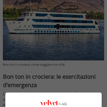
Bon ton in crociera, come viaggiare con stile
Bon ton in crociera: le esercitazioni
d’emergenza
La non partecipazione all’
esercitazione d’emergenza
obbligatoria senza giustificazione o il rifiuto di farla è
motivo di espulsione. Inoltre è severamente vietato