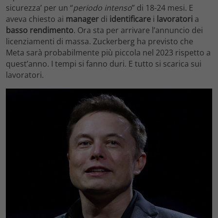
sicurezza’ per un “
periodo intenso
” di 18-24 mesi. E
aveva chiesto ai
manager
di
identificare
i
lavoratori
a
basso rendimento
. Ora sta per arrivare l’annuncio dei
licenziamenti di massa. Zuckerberg ha previsto che
Meta sarà probabilmente più piccola nel 2023 rispetto a
quest’anno. I tempi si fanno duri. E tutto si scarica sui
lavoratori.