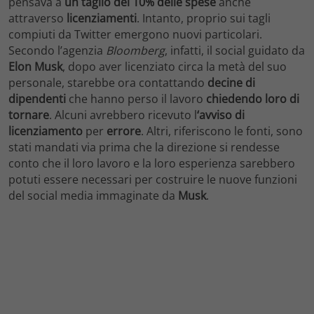
pensava a
un taglio del 10% delle spese
anche
attraverso
licenziamenti
. Intanto, proprio sui tagli
compiuti da Twitter emergono nuovi particolari.
Secondo l’agenzia
Bloomberg
, infatti, il social guidato da
Elon Musk
, dopo aver licenziato circa la metà del suo
personale, starebbe ora contattando
decine di
dipendenti
che hanno perso il lavoro
chiedendo loro di
tornare
. Alcuni avrebbero ricevuto l
‘avviso di
licenziamento
per
errore
. Altri, riferiscono le fonti, sono
stati mandati via prima che la direzione si rendesse
conto che il loro lavoro e la loro esperienza sarebbero
potuti essere necessari per costruire le nuove funzioni
del social media immaginate da
Musk
.