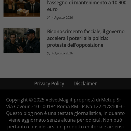
l’assegno di mantenimento a 10.900
euro
4 Agosto 2026
Riconoscimento facciale, il governo
accelera i poteri alla polizia:
proteste dell’opposizione
4 Agosto 2026
Privacy Policy
Disclaimer
Copyright © 2025 VelvetMag.it proprietà di Metup Srl -
Via Cavour 310 - 00184 Roma RM - P.Iva 12221781003 -
Questo blog non è una testata giornalistica, in quanto
viene aggiornato senza alcuna periodicità. Non può
pertanto considerarsi un prodotto editoriale ai sensi