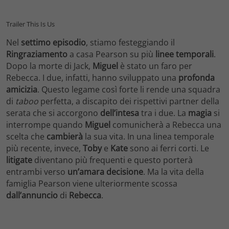
Trailer This Is Us
Nel
settimo
episodio
, stiamo festeggiando il
Ringraziamento
a casa Pearson su più
linee
temporali
.
Dopo la morte di Jack,
Miguel
è stato un faro per
Rebecca. I due, infatti, hanno sviluppato una
profonda
amicizia
. Questo legame così forte li rende una squadra
di
taboo
perfetta, a discapito dei rispettivi partner della
serata che si accorgono
dell’intesa
tra i due. La
magia
si
interrompe quando
Miguel
comunicherà a Rebecca una
scelta che
cambierà
la sua vita. In una linea temporale
più recente, invece,
Toby
e
Kate
sono ai ferri corti. Le
litigate
diventano più frequenti e questo porterà
entrambi verso
un’amara
decisione
. Ma la vita della
famiglia Pearson viene ulteriormente scossa
dall’annuncio
di
Rebecca
.