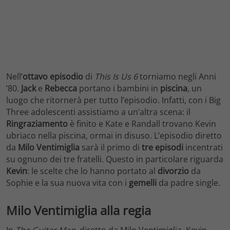
Nell’
ottavo
episodio
di
This Is Us 6
torniamo negli Anni
’80.
Jack
e
Rebecca
portano i bambini in
piscina
, un
luogo che ritornerà per tutto l’episodio. Infatti, con i Big
Three adolescenti assistiamo a un’altra scena: il
Ringraziamento
è finito e Kate e Randall trovano Kevin
ubriaco nella piscina, ormai in disuso. L’episodio diretto
da
Milo Ventimiglia
sarà il primo di
tre
episodi
incentrati
su ognuno dei tre fratelli. Questo in particolare riguarda
Kevin
: le scelte che lo hanno portato al
divorzio
da
Sophie e la sua nuova vita con i
gemelli
da padre single.
Milo Ventimiglia alla regia
In
The Guitar Man
, diretto da Milo Ventimiglia, Kevin