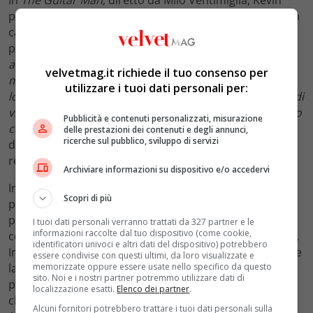
porta i suoi figli nella
baita di famiglia
per completare la
casa dei sogni di Jack e dimostrare di essere un padre
perfetto. “
Di queste
trilogie
ne abbiamo fatte poche. E
abbiamo visto registi come Ken Olin occuparsene e
velvetmag.it richiede il tuo consenso per
mettere insieme i pezzi. Noi abbiamo partecipato alla
utilizzare i tuoi dati personali per:
loro realizzazione. Guardando la cosa dall’altro punto di
vista, si tratta solo di aggiungere un altro livello a quello
Pubblicità e contenuti personalizzati, misurazione
che siamo stati in grado di fare per sei anni
” ha
delle prestazioni dei contenuti e degli annunci,
ricerche sul pubblico, sviluppo di servizi
dichiarato Milo Ventimiglia sulla sua esperienza da
regista.
Archiviare informazioni su dispositivo e/o accedervi
Intanto la serie si prepara alla
chiusura definitiva
Scopri di più
prevista per il
24 maggio in America
. Come abbiamo
potuto vedere da questi primi episodi, il
finale
si
I tuoi dati personali verranno trattati da 327 partner e le
informazioni raccolte dal tuo dispositivo (come cookie,
concentrerà su
Rebecca
, il vero motore di questa serie.
identificatori univoci e altri dati del dispositivo) potrebbero
Infatti, arriveremo nella linea temporale del futuro dove
essere condivise con questi ultimi, da loro visualizzate e
la famiglia si riunirà per il
triste evento
. Recentemente,
memorizzate oppure essere usate nello specifico da questo
sito. Noi e i nostri partner potremmo utilizzare dati di
proprio Mandy Moore ha dichiarato da Jimmy Kimmel
localizzazione esatti.
Elenco dei partner
.
che il
penultimo episodio
, quello che andrà in onda in
Alcuni fornitori potrebbero trattare i tuoi dati personali sulla