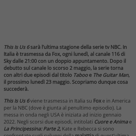
This Is Us 6
sarà l’ultima stagione della serie tv NBC. In
Italia è trasmessa da Fox, ogni lunedì, al canale 116 di
Sky dalle 21:00 con un doppio appuntamento. Dopo il
debutto sul canale lo scorso 2 maggio, la serie torna
con altri due episodi dal titolo
Taboo
e
The Guitar Man
,
il prossimo lunedì 23 maggio. Scopriamo dunque cosa
succederà.
This Is Us 6
viene trasmessa in Italia su
Fox
e in America
per la NBC (dove è giunta al penultimo episodio). La
messa in onda negli USA è iniziata ad inizio gennaio
2022. Negli scorsi due episodi, intitolati
Cuore e Anima
e
La Principessina: Parte 2,
Kate e Rebecca si sono
confrontate sugli sviluppi della
malattia
di quest’ultima